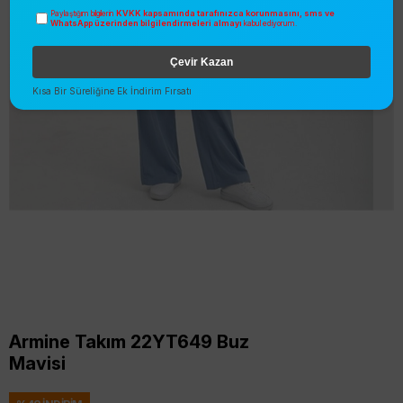
KVKK kapsamında tarafınızca korunmasını, sms ve
Paylaştığım bilgilerin
WhatsApp üzerinden bilgilendirmeleri almayı
kabul ediyorum.
Çevir Kazan
Kısa Bir Süreliğine Ek İndirim Fırsatı
Armine Takım 22YT649 Buz
Mavisi