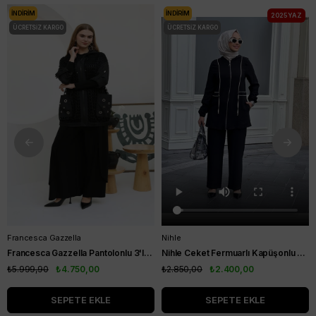
İNDIRIM
İNDIRIM
2025 YAZ
ÜCRETSIZ KARGO
ÜCRETSIZ KARGO
Francesca Gazzella
Nihle
Francesca Gazzella Pantolonlu 3'lü Takım Siyah
Nihle Ceket Fermuarlı Kapüşonlu Pantolonlu Spor Bayan Takım Siyah
₺5.999,90
₺4.750,00
₺2.850,00
₺2.400,00
SEPETE EKLE
SEPETE EKLE