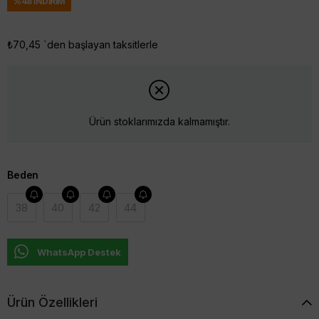
%
48
İNDIRIM
₺70,45
`den başlayan taksitlerle
Ürün stoklarımızda kalmamıştır.
Beden
38
40
42
44
WhatsApp Destek
Ürün Özellikleri