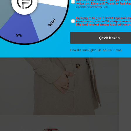
tarafıma ticari elektronik ileti gönderilme
veriyorum.
Elektronik Ticari İleti Aydınl
okudum onay veriyorum.
Paylaştığım bilgilerin
KVKK kapsamında 
500₺
korunmasını, sms ve WhatsApp üzerind
bilgilendirmeleri almayı
kabul ediyorum
%5
Çevir Kazan
Kısa Bir Süreliğine Ek İndirim Fırsatı