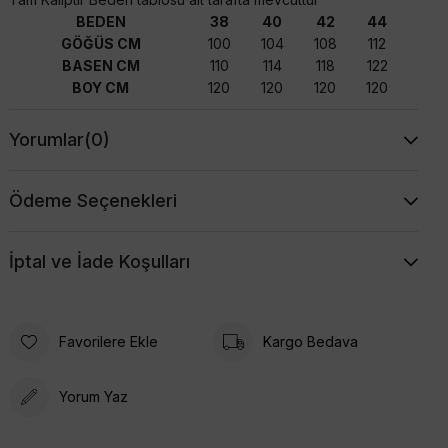
BEDEN
38
40
42
44
GÖĞÜS CM
100
104
108
112
BASEN CM
110
114
118
122
BOY CM
120
120
120
120
Yorumlar
(0)
Ödeme Seçenekleri
İptal ve İade Koşulları
Favorilere Ekle
Kargo Bedava
Yorum Yaz