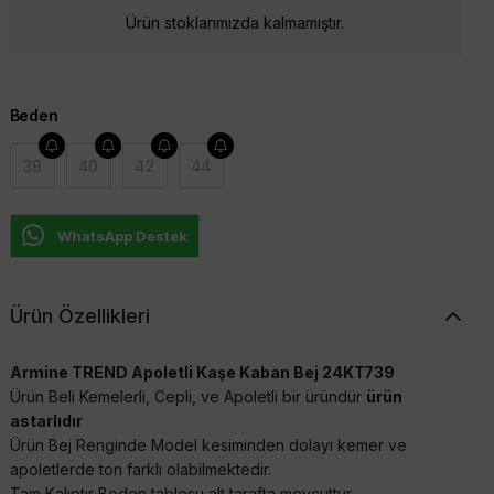
Ürün stoklarımızda kalmamıştır.
Beden
38
40
42
44
WhatsApp Destek
Ürün Özellikleri
Armine TREND Apoletli Kaşe Kaban Bej 24KT739
Ürün Beli Kemelerli, Cepli, ve Apoletli bir üründür
ürün
astarlıdır
Ürün Bej Renginde Model kesiminden dolayı kemer ve
apoletlerde ton farklı olabilmektedir.
Tam Kalıptır Beden tablosu alt tarafta mevcuttur