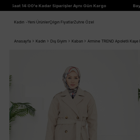
Saat 14:00'e Kadar Siparişler Aynı Gün Kargo
Bayi Çıkı
Kadın
Yeni Ürünler
Çılgın Fiyatlar
Zuhre Özel
Anasayfa
Kadın
Dış Giyim
Kaban
Armine TREND Apoletli Kaşe