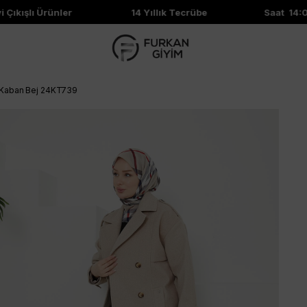
şlı Ürünler
14 Yıllık Tecrübe
Saat 14:00'e K
 Kaban Bej 24KT739