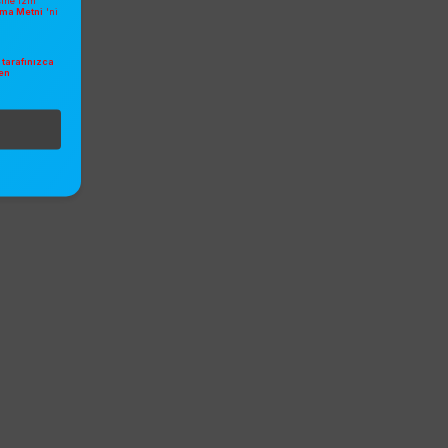
sine izin
atma Metni
'ni
tarafınızca
en
.