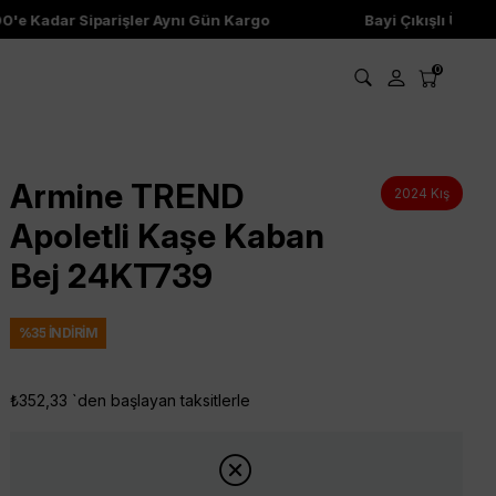
adar Siparişler Aynı Gün Kargo
Bayi Çıkışlı Ürünler
0
Armine TREND
2024 Kış
Apoletli Kaşe Kaban
Bej 24KT739
%
35
İNDIRIM
₺352,33
`den başlayan taksitlerle