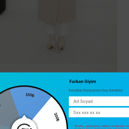
Furkan Giyim
Fırsatlar Dünyasına Hoş Geldiniz
150₺
0
300₺
Tanıtım, pazarlama, reklam ve benzeri am