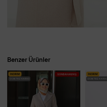
Benzer Ürünler
İNDIRIM
İNDIRIM
SONBAHAR/KIŞ
ÜCRETSIZ KARGO
ÜCRETSIZ KARG