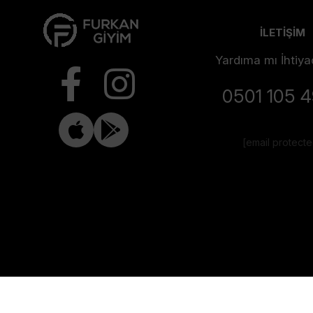
İLETİŞİM
Yardıma mı İhtiya
0501 105 
[email protect