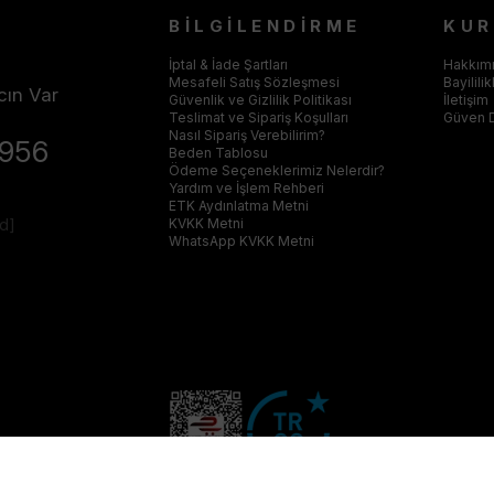
BİLGİLENDİRME
KU
İptal & İade Şartları
Hakkım
Mesafeli Satış Sözleşmesi
Bayilili
cın Var
Güvenlik ve Gizlilik Politikası
İletişim
Teslimat ve Sipariş Koşulları
Güven 
Nasıl Sipariş Verebilirim?
4956
Beden Tablosu
Ödeme Seçeneklerimiz Nelerdir?
Yardım ve İşlem Rehberi
ETK Aydınlatma Metni
ed]
KVKK Metni
WhatsApp KVKK Metni