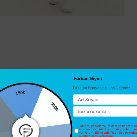
Furkan Giyim
Fırsatlar Dünyasına Hoş Geldiniz
150₺
300₺
Tanıtım, pazarlama, reklam ve benzeri am
tarafıma ticari elektronik ileti gönderilme
veriyorum.
Elektronik Ticari İleti Aydınl
okudum onay veriyorum.