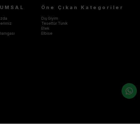
RUMSAL
Öne Çıkan Kategoriler
ızda
Dış Giyim
klerimiz
Tesettür Tunik
Etek
Damgası
Elbise