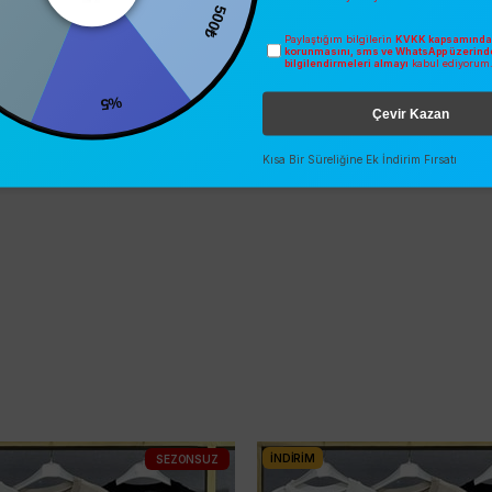
500₺
Paylaştığım bilgilerin
KVKK kapsamında 
korunmasını, sms ve WhatsApp üzerind
bilgilendirmeleri almayı
kabul ediyorum
%5
Çevir Kazan
Kısa Bir Süreliğine Ek İndirim Fırsatı
İNDIRIM
SEZONSUZ