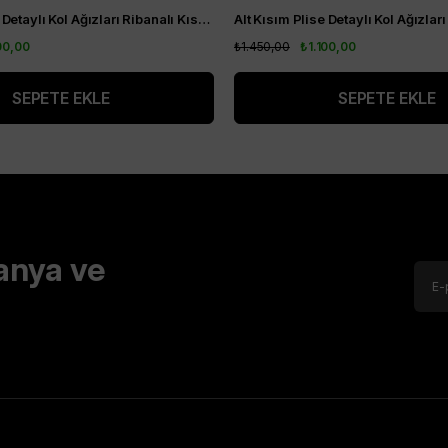
Alt Kısım Plise Detaylı Kol Ağızları Ribanalı Kısa Kol Kurtarıcı Tunik Siyah
00,00
₺1.450,00
₺1.100,00
SEPETE EKLE
SEPETE EKLE
anya ve