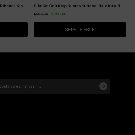
Alt Kısım Plise Detaylı Kol Ağızları Ribanalı Kısa Kol Kurtarıcı Tunik Vizon
Sıfır Kol Önü Krep Kumaş Kurtarıcı Bluz Kırık Beyaz
S
₺950,00
₺750,00
₺
SEPETE EKLE