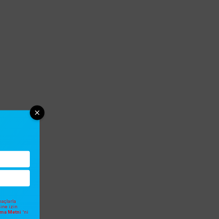
açlarla
sine izin
atma Metni
'ni