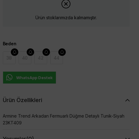
Ürün stoklarımızda kalmamıştır.
Beden
38
40
42
44
WhatsApp Destek
Ürün Özellikleri
Armine Trend Arkadan Fermuarlı Düğme Detaylı Tunik-Siyah
23KT409
Yorumlar
(0)