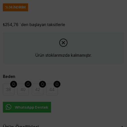
%
34
İNDIRIM
₺254,76
`den başlayan taksitlerle
Ürün stoklarımızda kalmamıştır.
Beden
38
40
42
44
WhatsApp Destek