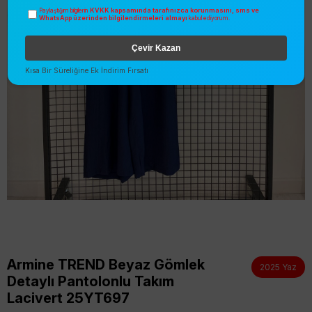
KVKK kapsamında tarafınızca korunmasını, sms ve
Paylaştığım bilgilerin
WhatsApp üzerinden bilgilendirmeleri almayı
kabul ediyorum.
Çevir Kazan
Kısa Bir Süreliğine Ek İndirim Fırsatı
Armine TREND Beyaz Gömlek
2025 Yaz
Detaylı Pantolonlu Takım
Lacivert 25YT697