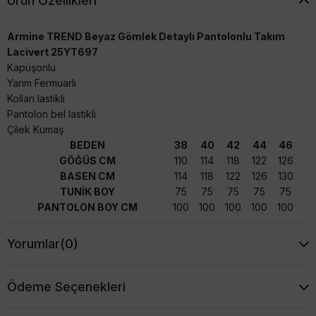
Ürün Özellikleri
Armine TREND Beyaz Gömlek Detaylı Pantolonlu Takım
Lacivert 25YT697
Kapüşonlu
Yarım Fermuarlı
Kolları lastikli
Pantolon bel lastikli
Çilek Kumaş
BEDEN
38
40
42
44
46
GÖĞÜS CM
110
114
118
122
126
BASEN CM
114
118
122
126
130
TUNİK BOY
75
75
75
75
75
PANTOLON BOY CM
100
100
100
100
100
Yorumlar
(0)
Ödeme Seçenekleri