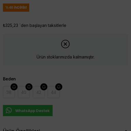
%
46
İNDIRIM
₺325,23
`den başlayan taksitlerle
Ürün stoklarımızda kalmamıştır.
Beden
38
40
42
44
WhatsApp Destek