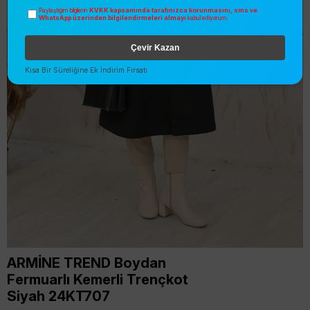
KVKK kapsamında tarafınızca korunmasını, sms ve
Paylaştığım bilgilerin
WhatsApp üzerinden bilgilendirmeleri almayı
kabul ediyorum.
Çevir Kazan
Kısa Bir Süreliğine Ek İndirim Fırsatı
ARMİNE TREND Boydan
Fermuarlı Kemerli Trençkot
Siyah 24KT707