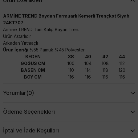
Ürün Özellikleri
ARMİNE TREND Boydan Fermuarlı Kemerli Trençkot Siyah
24KT707
Armine TREND Tam Kalıp Bayan Tren.
Ürün Astarlıdır
Arkadan Yırtmaçlı
Ürün İçeriği
%55 Pamuk %45 Polyester
BEDEN
38
40
42
44
GÖĞÜS CM
100
104
108
112
BASEN CM
110
114
118
120
BOY CM
116
116
116
116
Yorumlar
(0)
Ödeme Seçenekleri
İptal ve İade Koşulları