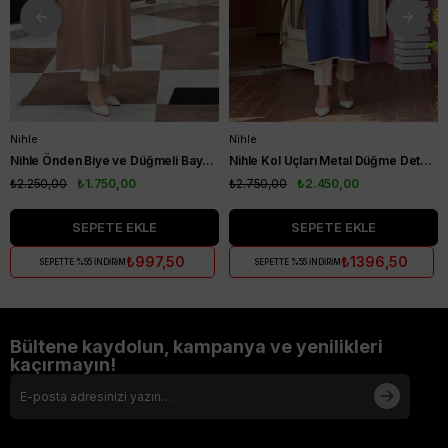
Nihle
Nihle
Nihle Önden Biye ve Düğmeli Bayan Kap Camel
Nihle Kol Uçları Metal Düğme Detaylı Bayan Kap İndigo
₺2.250,00
₺1.750,00
₺2.750,00
₺2.450,00
SEPETE EKLE
SEPETE EKLE
₺997,50
₺1396,50
SEPETTE %55 İNDİRİM
SEPETTE %55 İNDİRİM
Bültene kaydolun, kampanya ve yenilikleri
kaçırmayın!