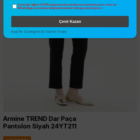
KVKK kapsamında tarafınızca korunmasını, sms ve
Paylaştığım bilgilerin
WhatsApp üzerinden bilgilendirmeleri almayı
kabul ediyorum.
Çevir Kazan
Kısa Bir Süreliğine Ek İndirim Fırsatı
Armine TREND Dar Paça
Pantolon Siyah 24YT211