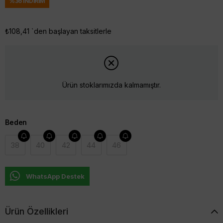
%
36
İNDIRIM
₺108,41
`den başlayan taksitlerle
Ürün stoklarımızda kalmamıştır.
Beden
38
40
42
44
46
WhatsApp Destek
Ürün Özellikleri