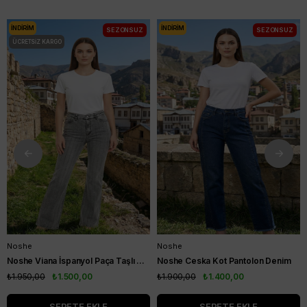
İNDIRIM
İNDIRIM
SEZONSUZ
SEZONSUZ
ÜCRETSIZ KARGO
Noshe
Noshe
Noshe Viana İspanyol Paça Taşlı Kot Pantolon Gri
Noshe Ceska Kot Pantolon Denim
₺1.950,00
₺1.500,00
₺1.900,00
₺1.400,00
SEPETE EKLE
SEPETE EKLE