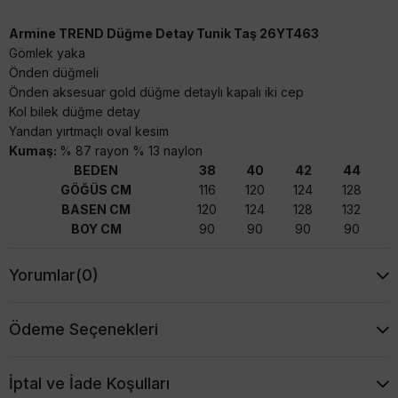
Armine TREND Düğme Detay Tunik Taş 26YT463
Gömlek yaka
Önden düğmeli
Önden aksesuar gold düğme detaylı kapalı iki cep
Kol bilek düğme detay
Yandan yırtmaçlı oval kesim
Kumaş:
% 87 rayon % 13 naylon
BEDEN
38
40
42
44
GÖĞÜS CM
116
120
124
128
BASEN CM
120
124
128
132
BOY CM
90
90
90
90
Yorumlar
(0)
Ödeme Seçenekleri
İptal ve İade Koşulları