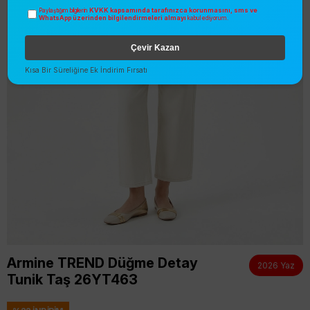
KVKK kapsamında tarafınızca korunmasını, sms ve
Paylaştığım bilgilerin
WhatsApp üzerinden bilgilendirmeleri almayı
kabul ediyorum.
Çevir Kazan
Kısa Bir Süreliğine Ek İndirim Fırsatı
Armine TREND Düğme Detay
2026 Yaz
Tunik Taş 26YT463