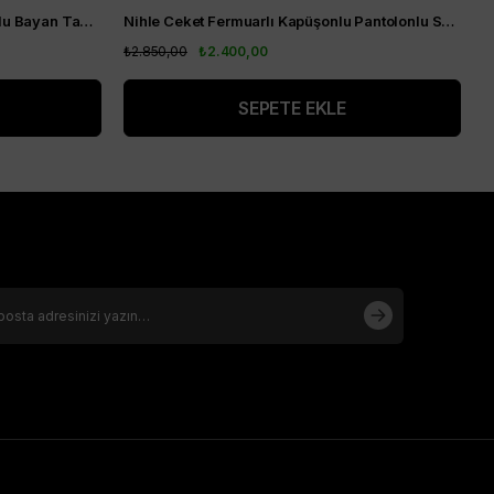
Nihle Yaka Nakış Detaylı Pantolonlu Bayan Takım Siyah
Nihle Ceket Fermuarlı Kapüşonlu Pantolonlu Spor Bayan Takım Lacivert
A
₺2.850,00
₺2.400,00
₺
SEPETE EKLE