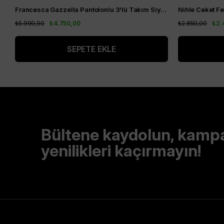
Francesca Gazzella Pantolonlu 3'lü Takım Siyah
₺5.999,90
₺4.750,00
₺2.850,00
₺2.
SEPETE EKLE
Bültene kaydolun, kamp
yenilikleri kaçırmayın!