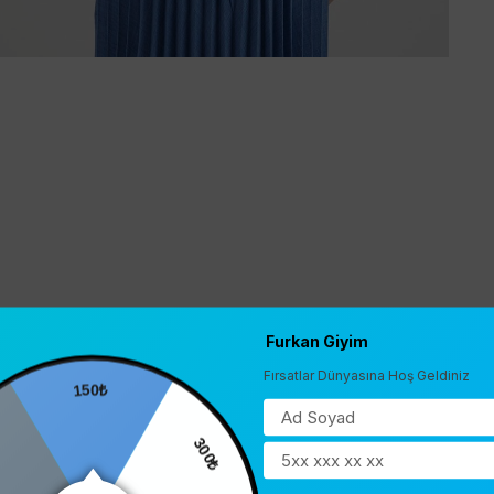
Furkan Giyim
Fırsatlar Dünyasına Hoş Geldiniz
150₺
300₺