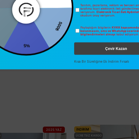
Tanıtım, pazarlama, reklam ve benzeri am
tarafıma ticari elektronik ileti gönderilme
veriyorum.
Elektronik Ticari İleti Aydınl
okudum onay veriyorum.
500₺
Paylaştığım bilgilerin
KVKK kapsamında 
0
korunmasını, sms ve WhatsApp üzerind
bilgilendirmeleri almayı
kabul ediyorum
%5
Çevir Kazan
Kısa Bir Süreliğine Ek İndirim Fırsatı
İNDIRIM
2025 YAZ
O
ÜCRETSIZ KARGO