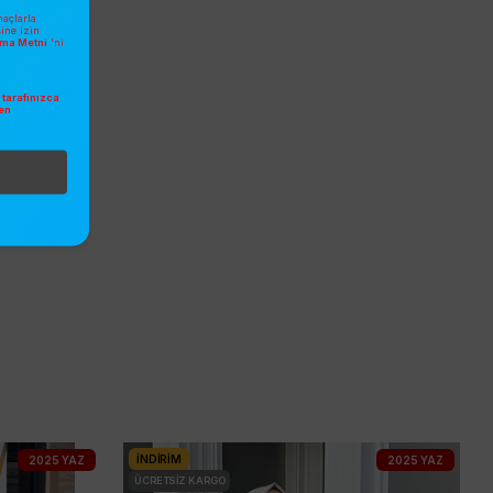
açlarla
sine izin
atma Metni
'ni
tarafınızca
en
.
İNDIRIM
2025 YAZ
2025 YAZ
ÜCRETSIZ KARGO