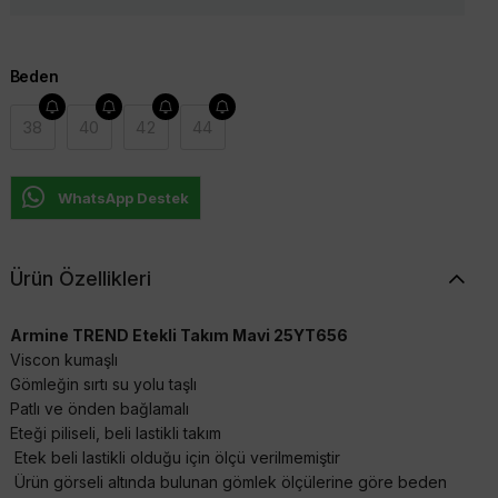
Beden
38
40
42
44
WhatsApp Destek
Ürün Özellikleri
Armine TREND Etekli Takım Mavi 25YT656
Viscon kumaşlı
Gömleğin sırtı su yolu taşlı
Patlı ve önden bağlamalı
Eteği piliseli, beli lastikli takım
Etek beli lastikli olduğu için ölçü verilmemiştir
Ürün görseli altında bulunan gömlek ölçülerine göre beden