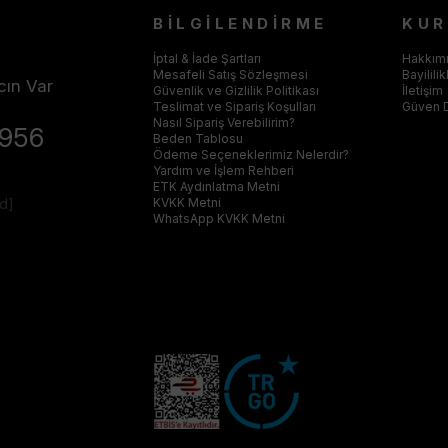
BİLGİLENDİRME
KU
İptal & İade Şartları
Hakkım
Mesafeli Satış Sözleşmesi
Bayilili
cın Var
Güvenlik ve Gizlilik Politikası
İletişim
Teslimat ve Sipariş Koşulları
Güven 
Nasıl Sipariş Verebilirim?
4956
Beden Tablosu
Ödeme Seçeneklerimiz Nelerdir?
Yardım ve İşlem Rehberi
ETK Aydınlatma Metni
ed]
KVKK Metni
WhatsApp KVKK Metni