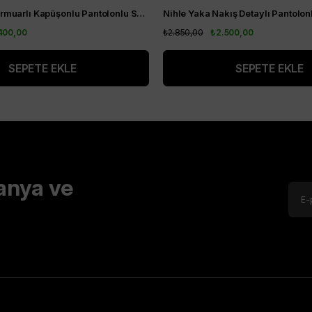
Nihle Ceket Fermuarlı Kapüşonlu Pantolonlu Spor Bayan Takım Siyah
400,00
₺2.850,00
₺2.500,00
SEPETE EKLE
SEPETE EKLE
anya ve