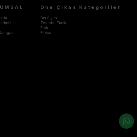
RUMSAL
Öne Çıkan Kategoriler
ızda
Dış Giyim
klerimiz
Tesettür Tunik
Etek
Damgası
Elbise