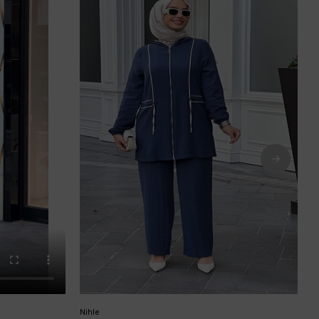
Nihle
A