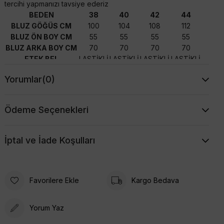
tercihi yapmanızı tavsiye ederiz
BEDEN
38
40
42
44
BLUZ GÖĞÜS CM
100
104
108
112
BLUZ ÖN BOY CM
55
55
55
55
BLUZ ARKA BOY CM
70
70
70
70
ETEK BEL
LASTİKLİ
LASTİKLİ
LASTİKLİ
LASTİKLİ
BOY CM
90
90
90
90
Yorumlar
(0)
Ödeme Seçenekleri
İptal ve İade Koşulları
Favorilere Ekle
Kargo Bedava
Yorum Yaz