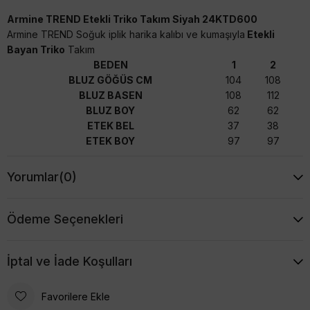
Armine TREND Etekli Triko Takım Siyah 24KTD600
Armine TREND Soğuk iplik harika kalıbı ve kumaşıyla
Etekli
Bayan Triko
Takım
BEDEN
1
2
BLUZ GÖĞÜS CM
104
108
BLUZ BASEN
108
112
BLUZ BOY
62
62
ETEK BEL
37
38
ETEK BOY
97
97
Yorumlar
(0)
Ödeme Seçenekleri
İptal ve İade Koşulları
Favorilere Ekle