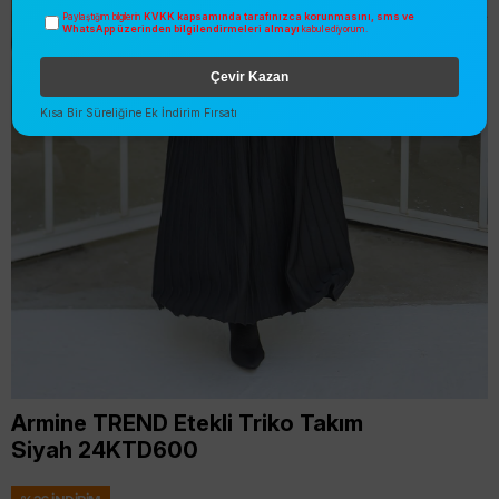
KVKK kapsamında tarafınızca korunmasını, sms ve
Paylaştığım bilgilerin
WhatsApp üzerinden bilgilendirmeleri almayı
kabul ediyorum.
Çevir Kazan
Kısa Bir Süreliğine Ek İndirim Fırsatı
Armine TREND Etekli Triko Takım
Siyah 24KTD600