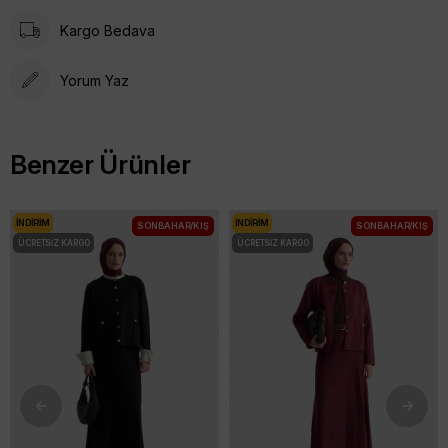
Kargo Bedava
Yorum Yaz
Benzer Ürünler
İNDIRIM
İNDIRIM
SONBAHAR/KIŞ
SONBAHAR/KIŞ
ÜCRETSIZ KARGO
ÜCRETSIZ KARGO