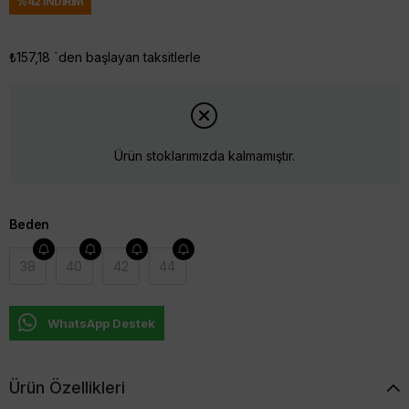
%
42
İNDIRIM
₺157,18
`den başlayan taksitlerle
Ürün stoklarımızda kalmamıştır.
Beden
38
40
42
44
WhatsApp Destek
Ürün Özellikleri