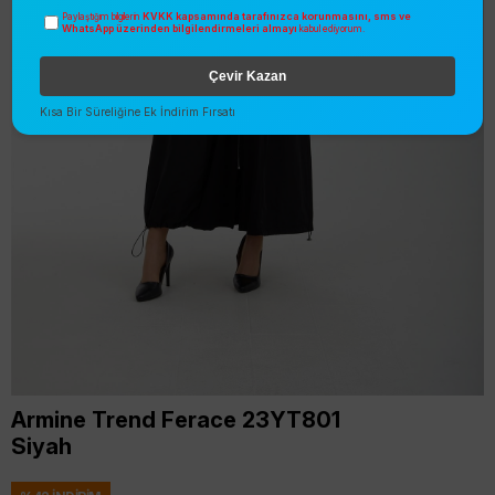
KVKK kapsamında tarafınızca korunmasını, sms ve
Paylaştığım bilgilerin
WhatsApp üzerinden bilgilendirmeleri almayı
kabul ediyorum.
Çevir Kazan
Kısa Bir Süreliğine Ek İndirim Fırsatı
Armine Trend Ferace 23YT801
Siyah