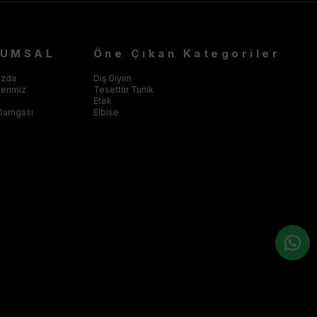
RUMSAL
Öne Çıkan Kategoriler
ızda
Dış Giyim
klerimiz
Tesettür Tunik
Etek
Damgası
Elbise