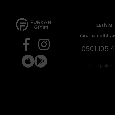
İLETİŞİM
Yardıma mı İhtiya
0501 105 
[email protect