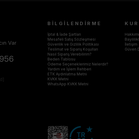
BİLGİLENDİRME
KU
İptal & İade Şartları
Hakkım
Mesafeli Satış Sözleşmesi
Bayilili
cın Var
Güvenlik ve Gizlilik Politikası
İletişim
Teslimat ve Sipariş Koşulları
Güven 
Nasıl Sipariş Verebilirim?
4956
Beden Tablosu
Ödeme Seçeneklerimiz Nelerdir?
Yardım ve İşlem Rehberi
ETK Aydınlatma Metni
ed]
KVKK Metni
WhatsApp KVKK Metni