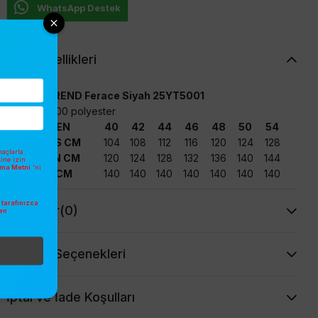
WhatsApp Destek
Ürün Özellikleri
Armine TREND Ferace Siyah 25YT5001
Kumaş: %100 polyester
BEDEN
40
42
44
46
48
50
54
GÖĞÜS CM
104
108
112
116
120
124
128
açlarla
BASEN CM
120
124
128
132
136
140
144
sine izin
atma Metni
'ni
BOY CM
140
140
140
140
140
140
140
tarafınızca
Yorumlar
(0)
en
.
Ödeme Seçenekleri
İptal ve İade Koşulları