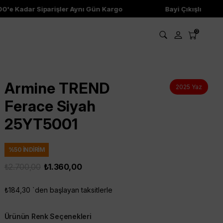
'e Kadar Siparişler Aynı Gün Kargo
Bayi Çıkışlı Ürünle
0
Armine TREND
2025 Yaz
Ferace Siyah
25YT5001
%
50
İNDIRIM
₺2.700,00
₺1.360,00
₺184,30
`den başlayan taksitlerle
Ürünün Renk Seçenekleri