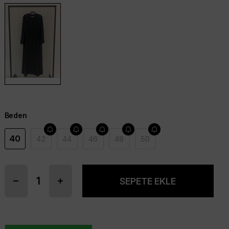
Beden
40
42
44
46
48
50