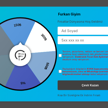
Furkan Giyim
Fırsatlar Dünyasına Hoş Geldiniz
150₺
300₺
Tanıtım, pazarlama, reklam ve benzeri am
tarafıma ticari elektronik ileti gönderilme
veriyorum.
Elektronik Ticari İleti Aydınl
okudum onay veriyorum.
500₺
Paylaştığım bilgilerin
KVKK kapsamında 
0
korunmasını, sms ve WhatsApp üzerind
bilgilendirmeleri almayı
kabul ediyorum
%5
Çevir Kazan
Kısa Bir Süreliğine Ek İndirim Fırsatı