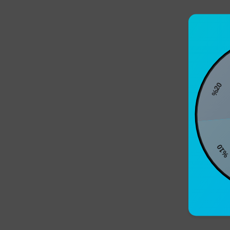
%20
%1