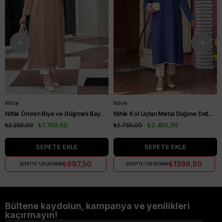
Nihle
Nihle
Nihle Önden Biye ve Düğmeli Bayan Kap Camel
Nihle Kol Uçları Metal Düğme Detaylı Bayan Kap İndigo
₺2.250,00
₺1.750,00
₺2.750,00
₺2.450,00
SEPETE EKLE
SEPETE EKLE
₺997,50
₺1396,50
SEPETTE %55 İNDİRİM
SEPETTE %55 İNDİRİM
Bültene kaydolun, kampanya ve yenilikleri
kaçırmayın!