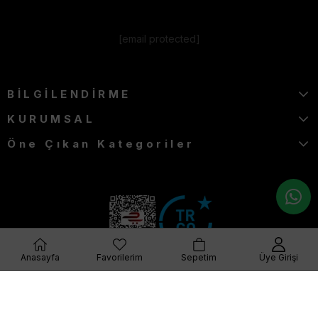
[email protected]
BİLGİLENDİRME
KURUMSAL
Öne Çıkan Kategoriler
Anasayfa
Favorilerim
Sepetim
Üye Girişi
© 2023 furkangiyim.com Her Hakkı Saklıdır.
Q Plus Media-Dijital Pazarlama Ajansı