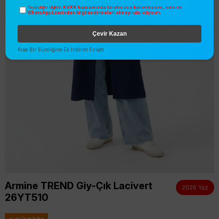
KVKK kapsamında tarafınızca korunmasını, sms ve
Paylaştığım bilgilerin
WhatsApp üzerinden bilgilendirmeleri almayı
kabul ediyorum.
Çevir Kazan
Kısa Bir Süreliğine Ek İndirim Fırsatı
Armine TREND Giy-Çık Lacivert
2026 Yaz
26YT510