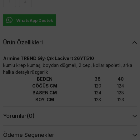
1
2
WhatsApp Destek
Ürün Özellikleri
Armine TREND Giy-Çık Lacivert 26YT510
kumlu krep kumaş, boydan düğmeli, 2 cep, kollar apoletli, arka
halka detaylı rüzgarlık
BEDEN
38
40
GÖĞÜS CM
120
124
BASEN CM
124
128
BOY CM
123
123
Yorumlar
(0)
Ödeme Seçenekleri