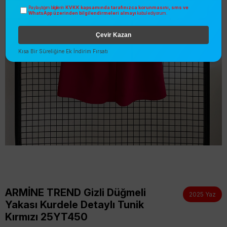
KVKK kapsamında tarafınızca korunmasını, sms ve
Paylaştığım bilgilerin
WhatsApp üzerinden bilgilendirmeleri almayı
kabul ediyorum.
Çevir Kazan
Kısa Bir Süreliğine Ek İndirim Fırsatı
ARMİNE TREND Gizli Düğmeli
2025 Yaz
Yakası Kurdele Detaylı Tunik
Kırmızı 25YT450