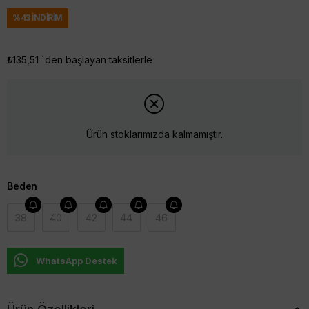
%
43
İNDIRIM
₺135,51
`den başlayan taksitlerle
Ürün stoklarımızda kalmamıştır.
Beden
38
40
42
44
46
WhatsApp Destek