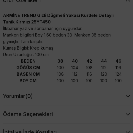
Ürün Özellikleri
ARMİNE TREND Gizli Düğmeli Yakası Kurdele Detaylı
Tunik Kırmızı 25YT450
İlkbahar yaz ve sonbahar için uygundur.
Manken bilgileri Boy 1.60 beden 38 Manken 38 beden
giymiştir. Tam kalıptır.
Kumaş Bilgisi: Krep kumaş
Ürün Uzunluğu : 100 cm
BEDEN
38
40
42
44
46
GÖĞÜS CM
100
104
108
112
116
BASEN CM
108
112
116
120
124
BOY CM
100
100
100
100
100
Yorumlar
(0)
Ödeme Seçenekleri
İptal ve İade Koşulları