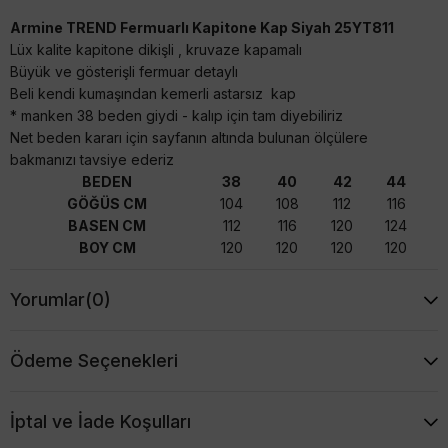
Armine TREND Fermuarlı Kapitone Kap Siyah 25YT811
Lüx kalite kapitone dikişli , kruvaze kapamalı
Büyük ve gösterişli fermuar detaylı
Beli kendi kumaşından kemerli astarsız kap
* manken 38 beden giydi - kalıp için tam diyebiliriz
Net beden kararı için sayfanın altında bulunan ölçülere
bakmanızı tavsiye ederiz
BEDEN
38
40
42
44
GÖĞÜS CM
104
108
112
116
BASEN CM
112
116
120
124
BOY CM
120
120
120
120
Yorumlar
(0)
Ödeme Seçenekleri
İptal ve İade Koşulları