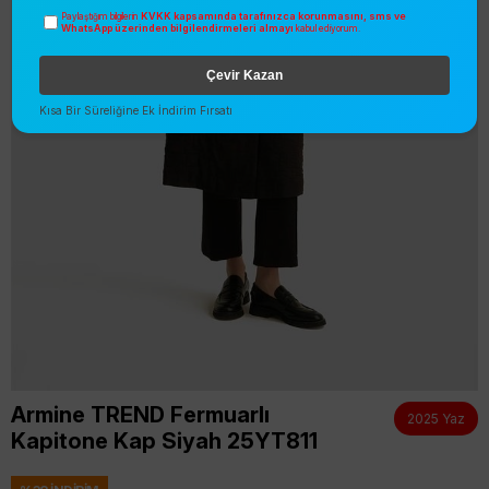
KVKK kapsamında tarafınızca korunmasını, sms ve
Paylaştığım bilgilerin
WhatsApp üzerinden bilgilendirmeleri almayı
kabul ediyorum.
Çevir Kazan
Kısa Bir Süreliğine Ek İndirim Fırsatı
Armine TREND Fermuarlı
2025 Yaz
Kapitone Kap Siyah 25YT811