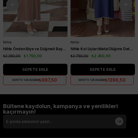
Nihle
Nihle
Nihle Önden Biye ve Düğmeli Bayan Kap Camel
Nihle Kol Uçları Metal Düğme Detaylı Bayan Kap İndigo
₺2.250,00
₺1.750,00
₺2.750,00
₺2.450,00
SEPETE EKLE
SEPETE EKLE
₺997,50
₺1396,50
SEPETTE %55 İNDİRİM
SEPETTE %55 İNDİRİM
Bültene kaydolun, kampanya ve yenilikleri
kaçırmayın!