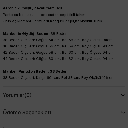
Aerobin kumaşlı , ceketi fermuarlı
Pantolon beli lastikli , bedenden cepli ikili takım
Ürün Açıklaması: Fermuarlı,Kanguru cepli,Kapişonlu Tunik
Mankenin Giydiği Beden:
38 Beden
38 Beden Ölçüleri: Göğüs 54 cm, Bel 56 cm, Boy Ölçüsü 94cm
40 Beden Ölçüleri: Göğüs 56 cm, Bel 58 cm, Boy Ölçüsü 94 cm
42 Beden Ölçüleri: Göğüs 58 cm, Bel 60 cm, Boy Ölçüsü 94 cm
44 Beden Ölçüleri: Göğüs 60 cm, Bel 62 cm, Boy Ölçüsü 94 cm
Manken Pantolon Beden: 38 Beden
38 Beden Ölçüleri: Kalça 60 cm, Bel 38 cm, Boy Ölçüsü 106 cm
40 Beden Ölçüleri: Kalça 64 cm, Bel 40 cm, Boy Ölçüsü 106 cm
42 Beden Ölçüleri: Kalça 68 cm, Bel 42 cm, Boy Ölçüsü 106 cm
Yorumlar
(0)
44 Beden Ölçüleri: Kalça 72 cm, Bel 44 cm, Boy Ölçüsü 106 cm
Ödeme Seçenekleri