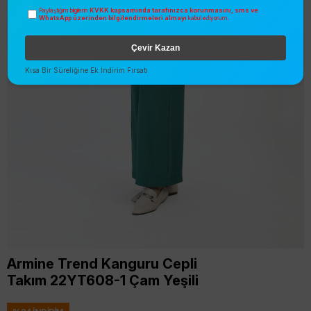
KVKK kapsamında tarafınızca korunmasını, sms ve
Paylaştığım bilgilerin
WhatsApp üzerinden bilgilendirmeleri almayı
kabul ediyorum.
Çevir Kazan
Kısa Bir Süreliğine Ek İndirim Fırsatı
Armine Trend Kanguru Cepli
Takım 22YT608-1 Çam Yeşili