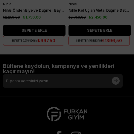
Nihle
Nihle
Nihle Önden Biye ve Düğmeli Bayan Kap Camel
Nihle Kol Uçları Metal Düğme Detaylı Bayan Kap İndigo
₺2.250,00
₺1.750,00
₺2.750,00
₺2.450,00
SEPETE EKLE
SEPETE EKLE
₺997,50
₺1396,50
SEPETTE %55 İNDİRİM
SEPETTE %55 İNDİRİM
Bültene kaydolun, kampanya ve yenilikleri
kaçırmayın!