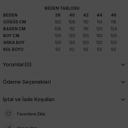
BEDEN TABLOSU
BEDEN
38
40
42
44
46
GÖĞÜS CM
102
106
110
114
118
BASEN CM
108
112
116
120
124
BOY CM
120
120
120
120
120
ARKA BOY
120
120
120
120
120
KOL BOYU
62
62
62
62
62
Yorumlar
(0)
Ödeme Seçenekleri
İptal ve İade Koşulları
Favorilere Ekle