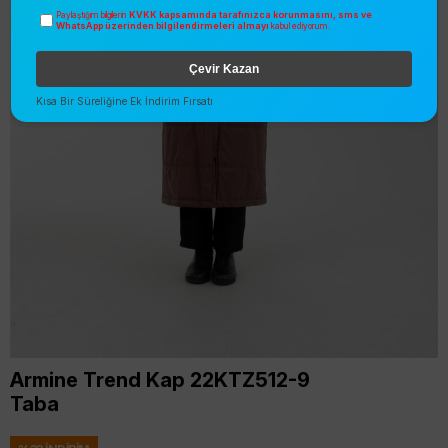
KVKK kapsamında tarafınızca korunmasını, sms ve
Paylaştığım bilgilerin
WhatsApp üzerinden bilgilendirmeleri almayı
kabul ediyorum.
Çevir Kazan
Kısa Bir Süreliğine Ek İndirim Fırsatı
Armine Trend Kap 22KTZ512-9
Taba