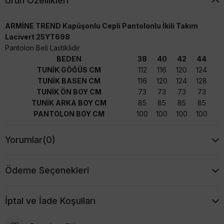
Ürün Özellikleri
ARMİNE TREND Kapüşonlu Cepli Pantolonlu İkili Takım
Lacivert 25YT698
Pantolon Beli Lastiklidir
BEDEN
38
40
42
44
TUNİK GÖĞÜS CM
112
116
120
124
TUNİK BASEN CM
116
120
124
128
TUNİK ÖN BOY CM
73
73
73
73
TUNİK ARKA BOY CM
85
85
85
85
PANTOLON BOY CM
100
100
100
100
Yorumlar
(0)
Ödeme Seçenekleri
İptal ve İade Koşulları