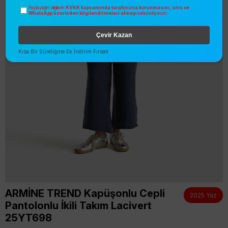
KVKK kapsamında tarafınızca korunmasını, sms ve
Paylaştığım bilgilerin
WhatsApp üzerinden bilgilendirmeleri almayı
kabul ediyorum.
Çevir Kazan
Kısa Bir Süreliğine Ek İndirim Fırsatı
ARMİNE TREND Kapüşonlu Cepli
2025 Yaz
Pantolonlu İkili Takım Lacivert
25YT698