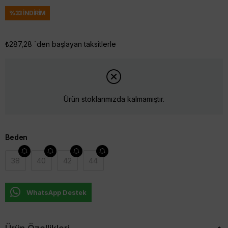
%
33
İNDIRIM
₺287,28
`den başlayan taksitlerle
Ürün stoklarımızda kalmamıştır.
Beden
38
40
42
44
WhatsApp Destek