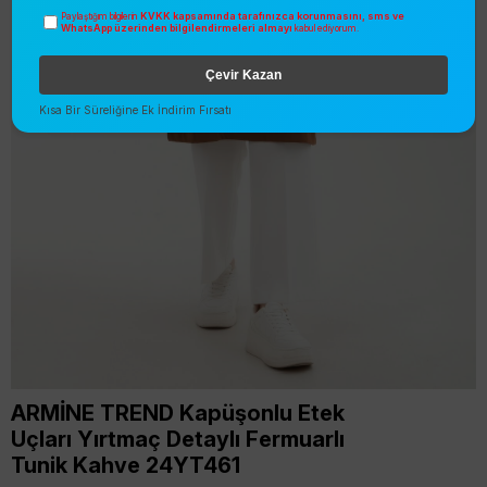
KVKK kapsamında tarafınızca korunmasını, sms ve
Paylaştığım bilgilerin
WhatsApp üzerinden bilgilendirmeleri almayı
kabul ediyorum.
Çevir Kazan
Kısa Bir Süreliğine Ek İndirim Fırsatı
ARMİNE TREND Kapüşonlu Etek
Uçları Yırtmaç Detaylı Fermuarlı
Tunik Kahve 24YT461