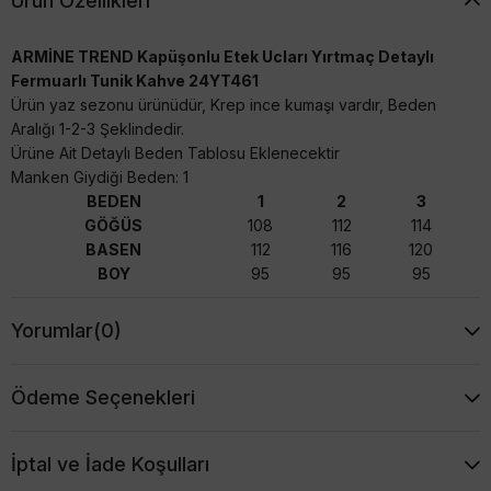
Ürün Özellikleri
ARMİNE TREND Kapüşonlu Etek Ucları Yırtmaç Detaylı
Fermuarlı Tunik Kahve 24YT461
Ürün yaz sezonu ürünüdür, Krep ince kumaşı vardır, Beden
Aralığı 1-2-3 Şeklindedir.
Ürüne Ait Detaylı Beden Tablosu Eklenecektir
Manken Giydiği Beden: 1
BEDEN
1
2
3
GÖĞÜS
108
112
114
BASEN
112
116
120
BOY
95
95
95
Yorumlar
(0)
Ödeme Seçenekleri
İptal ve İade Koşulları