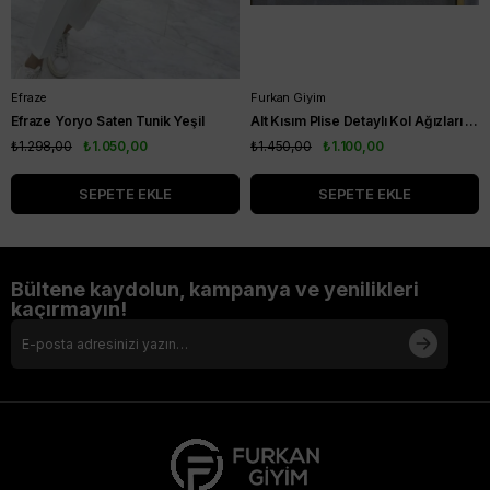
Efraze
Furkan Giyim
Efraze Yoryo Saten Tunik Yeşil
Alt Kısım Plise Detaylı Kol Ağızları Ribanalı Kısa Kol Kurtarıcı Tunik Siyah
₺1.298,00
₺1.050,00
₺1.450,00
₺1.100,00
SEPETE EKLE
SEPETE EKLE
Bültene kaydolun, kampanya ve yenilikleri
kaçırmayın!