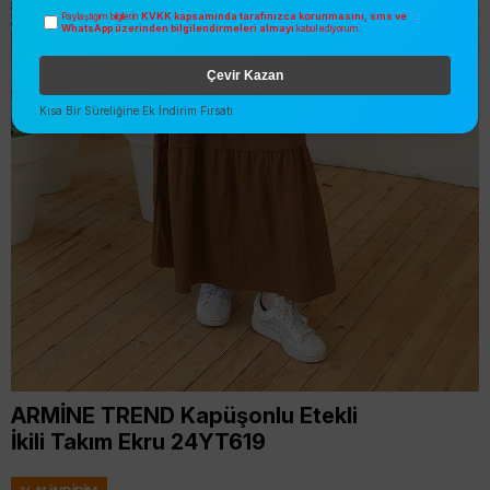
KVKK kapsamında tarafınızca korunmasını, sms ve
Paylaştığım bilgilerin
WhatsApp üzerinden bilgilendirmeleri almayı
kabul ediyorum.
Çevir Kazan
Kısa Bir Süreliğine Ek İndirim Fırsatı
ARMİNE TREND Kapüşonlu Etekli
İkili Takım Ekru 24YT619