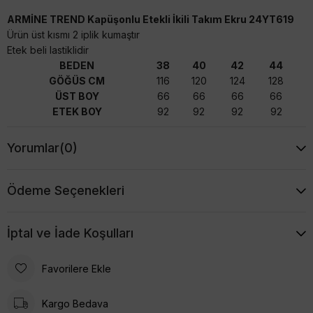
ARMİNE TREND Kapüşonlu Etekli İkili Takım Ekru 24YT619
Ürün üst kısmı 2 iplik kumaştır
Etek beli lastiklidir
BEDEN
38
40
42
44
GÖĞÜS CM
116
120
124
128
ÜST BOY
66
66
66
66
ETEK BOY
92
92
92
92
Yorumlar
(0)
Ödeme Seçenekleri
İptal ve İade Koşulları
Favorilere Ekle
Kargo Bedava