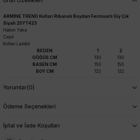
Ürün Özellikleri
ARMİNE TREND Kolları Ribanalı Boydan Fermuarlı Giy Çık
Siyah 25YT423
Hakim Yaka
Cepli
Kolları Lastikli
BEDEN
1
2
GÖĞÜS CM
130
130
BASEN CM
150
150
BOY CM
122
122
Yorumlar
(0)
Ödeme Seçenekleri
İptal ve İade Koşulları