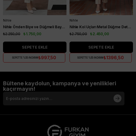
Nihle
Nihle
Nihle Önden Biye ve Düğmeli Bayan Kap Camel
Nihle Kol Uçları Metal Düğme Detaylı Bayan Kap İndigo
₺2.250,00
₺1.750,00
₺2.750,00
₺2.450,00
SEPETE EKLE
SEPETE EKLE
₺997,50
₺1396,50
SEPETTE %55 İNDİRİM
SEPETTE %55 İNDİRİM
Bültene kaydolun, kampanya ve yenilikleri
kaçırmayın!