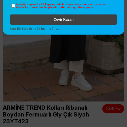
KVKK kapsamında tarafınızca korunmasını, sms ve
Paylaştığım bilgilerin
WhatsApp üzerinden bilgilendirmeleri almayı
kabul ediyorum.
Çevir Kazan
Kısa Bir Süreliğine Ek İndirim Fırsatı
ARMİNE TREND Kolları Ribanalı
2025 Yaz
Boydan Fermuarlı Giy Çık Siyah
25YT423