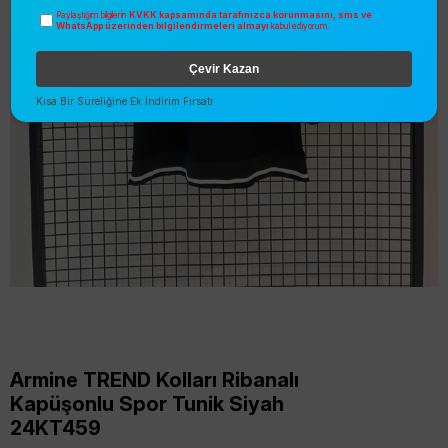
KVKK kapsamında tarafınızca korunmasını, sms ve
Paylaştığım bilgilerin
WhatsApp üzerinden bilgilendirmeleri almayı
kabul ediyorum.
Çevir Kazan
Kısa Bir Süreliğine Ek İndirim Fırsatı
Armine TREND Kolları Ribanalı
Kapüşonlu Spor Tunik Siyah
24KT459