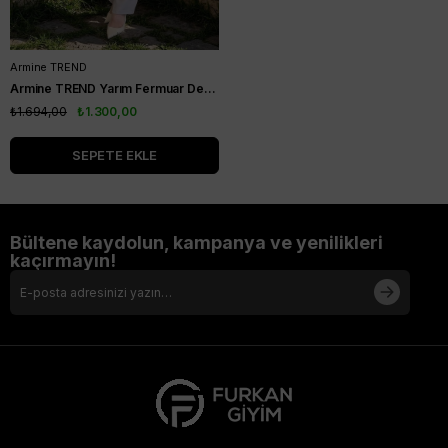
Armine TREND
Armine TREND Yarım Fermuar Detay Tunik Siyah 26YT445
₺1.694,00
₺1.300,00
SEPETE EKLE
Bültene kaydolun, kampanya ve yenilikleri
kaçırmayın!