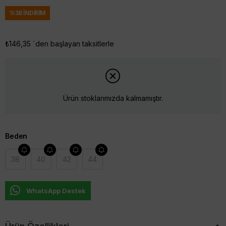
%
38
İNDIRIM
₺146,35
`den başlayan taksitlerle
Ürün stoklarımızda kalmamıştır.
Beden
38
40
42
44
WhatsApp Destek