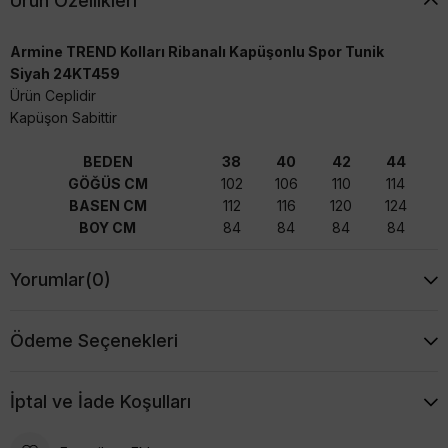
Ürün Özellikleri
Armine TREND Kolları Ribanalı Kapüşonlu Spor Tunik
Siyah 24KT459
Ürün Ceplidir
Kapüşon Sabittir
BEDEN
38
40
42
44
GÖĞÜS CM
102
106
110
114
BASEN CM
112
116
120
124
BOY CM
84
84
84
84
Yorumlar
(0)
Ödeme Seçenekleri
İptal ve İade Koşulları