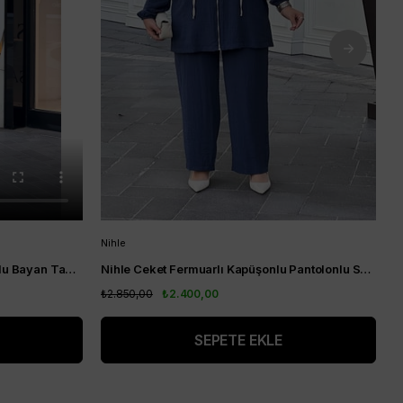
Nihle
A
Nihle Yaka Nakış Detaylı Pantolonlu Bayan Takım Siyah
Nihle Ceket Fermuarlı Kapüşonlu Pantolonlu Spor Bayan Takım Lacivert
A
₺2.850,00
₺2.400,00
₺
SEPETE EKLE