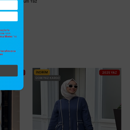
Yorum Yaz
açlarla
sine izin
atma Metni
'ni
tarafınızca
en
.
İNDIRIM
2025 YAZ
2025 YAZ
ÜCRETSIZ KARGO