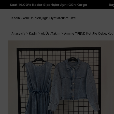
Saat 14:00'e Kadar Siparişler Aynı Gün Kargo
Bayi Ç
Kadın
Yeni Ürünler
Çılgın Fiyatlar
Zuhre Özel
Anasayfa
Kadın
Alt Üst Takım
Armine TREND Kot Jile Ceket Ko