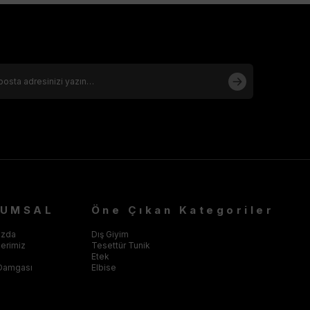
RUMSAL
Öne Çıkan Kategoriler
ızda
Dış Giyim
klerimiz
Tesettür Tunik
Etek
Damgası
Elbise