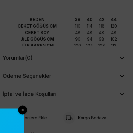
BEDEN
38
40
42
44
CEKET GÖĞÜS CM
110
114
118
120
CEKET BOY
48
48
48
48
JİLE GÖĞÜS CM
90
94
98
102
JİLE BASEN CM
100
104
108
112
JİLE BOY CM
125
125
125
125
Yorumlar
(0)
Ödeme Seçenekleri
İptal ve İade Koşulları
Favorilere Ekle
Kargo Bedava