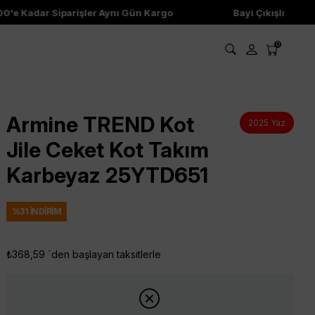
e Kadar Siparişler Aynı Gün Kargo
Bayi Çıkışlı Ürünler
0
Armine TREND Kot
2025 Yaz
Jile Ceket Kot Takım
Karbeyaz 25YTD651
%
31
İNDIRIM
₺368,59
`den başlayan taksitlerle