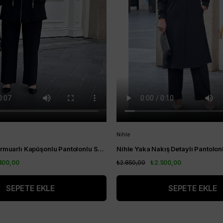
Nihle
Nihle Ceket Fermuarlı Kapüşonlu Pantolonlu Spor Bayan Takım Siyah
400,00
₺2.850,00
₺2.500,00
SEPETE EKLE
SEPETE EKLE