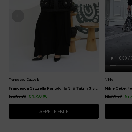
Francesca Gazzella
Nihle
Francesca Gazzella Pantolonlu 3'lü Takım Siyah
₺5.999,90
₺4.750,00
₺2.850,00
₺2.
SEPETE EKLE