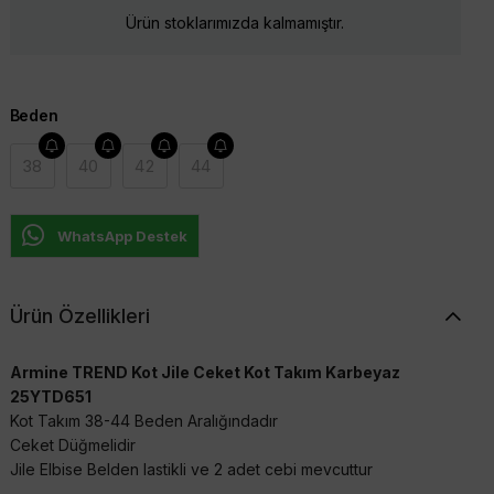
Ürün stoklarımızda kalmamıştır.
Beden
38
40
42
44
WhatsApp Destek
Ürün Özellikleri
Armine TREND Kot Jile Ceket Kot Takım Karbeyaz
25YTD651
Kot Takım 38-44 Beden Aralığındadır
Ceket Düğmelidir
Jile Elbise Belden lastikli ve 2 adet cebi mevcuttur