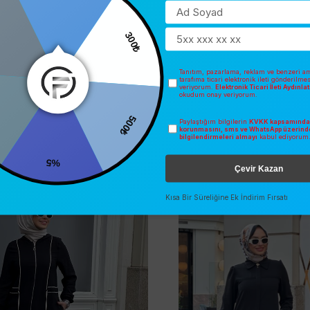
300₺
Tanıtım, pazarlama, reklam ve benzeri am
tarafıma ticari elektronik ileti gönderilme
veriyorum.
Elektronik Ticari İleti Aydınl
okudum onay veriyorum.
500₺
0
Paylaştığım bilgilerin
KVKK kapsamında 
korunmasını, sms ve WhatsApp üzerind
bilgilendirmeleri almayı
kabul ediyorum
%5
Çevir Kazan
İNDIRIM
2025 YAZ
O
ÜCRETSIZ KARGO
Kısa Bir Süreliğine Ek İndirim Fırsatı