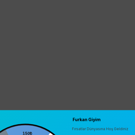
Furkan Giyim
Fırsatlar Dünyasına Hoş Geldiniz
150₺