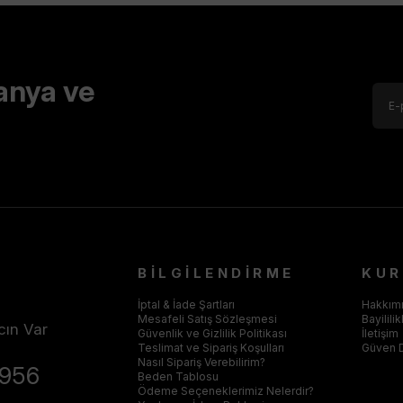
anya ve
BİLGİLENDİRME
KU
İptal & İade Şartları
Hakkım
Mesafeli Satış Sözleşmesi
Bayilili
cın Var
Güvenlik ve Gizlilik Politikası
İletişim
Teslimat ve Sipariş Koşulları
Güven 
Nasıl Sipariş Verebilirim?
4956
Beden Tablosu
Ödeme Seçeneklerimiz Nelerdir?