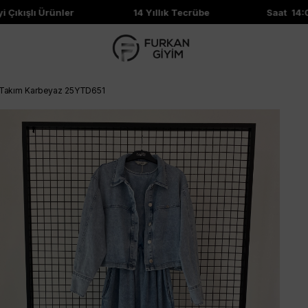
ıkışlı Ürünler
14 Yıllık Tecrübe
Saat 14:00'
t Takım Karbeyaz 25YTD651