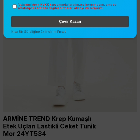
KVKK kapsamında tarafınızca korunmasını, sms ve
Paylaştığım bilgilerin
WhatsApp üzerinden bilgilendirmeleri almayı
kabul ediyorum.
Çevir Kazan
Kısa Bir Süreliğine Ek İndirim Fırsatı
ARMİNE TREND Krep Kumaşlı
Etek Uçları Lastikli Ceket Tunik
Mor 24YT534