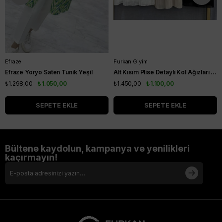
Efraze
Furkan Giyim
Efraze Yoryo Saten Tunik Yeşil
Alt Kısım Plise Detaylı Kol Ağızları Ribanalı Kısa Kol Kurtarıcı Tunik Siyah
₺1.298,00
₺1.050,00
₺1.450,00
₺1.100,00
SEPETE EKLE
SEPETE EKLE
Bültene kaydolun, kampanya ve yenilikleri
kaçırmayın!