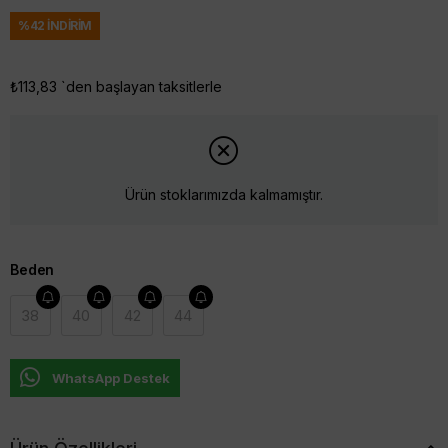
%
42
İNDIRIM
₺113,83
`den başlayan taksitlerle
Ürün stoklarımızda kalmamıştır.
Beden
38
40
42
44
WhatsApp Destek