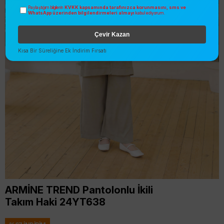
KVKK kapsamında tarafınızca korunmasını, sms ve
Paylaştığım bilgilerin
WhatsApp üzerinden bilgilendirmeleri almayı
kabul ediyorum.
Çevir Kazan
Kısa Bir Süreliğine Ek İndirim Fırsatı
ARMİNE TREND Pantolonlu İkili
Takım Haki 24YT638