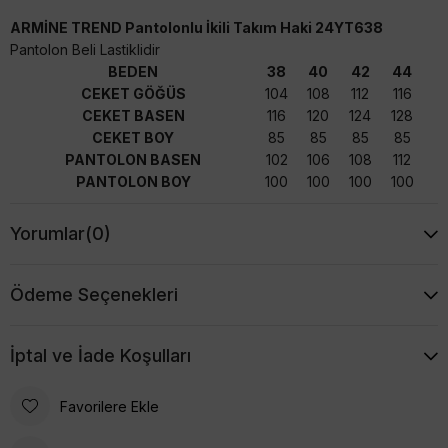
ARMİNE TREND Pantolonlu İkili Takım Haki 24YT638
Pantolon Beli Lastiklidir
BEDEN
38
40
42
44
CEKET GÖĞÜS
104
108
112
116
CEKET BASEN
116
120
124
128
CEKET BOY
85
85
85
85
PANTOLON BASEN
102
106
108
112
PANTOLON BOY
100
100
100
100
Yorumlar
(0)
Ödeme Seçenekleri
İptal ve İade Koşulları
Favorilere Ekle