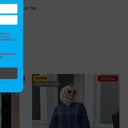
Yorum Yaz
açlarla
sine izin
atma Metni
'ni
tarafınızca
en
.
İNDIRIM
2025 YAZ
2025 YAZ
ÜCRETSIZ KARGO