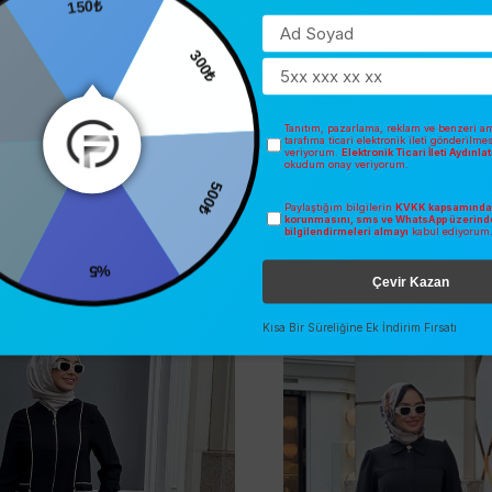
150₺
0
300₺
Tanıtım, pazarlama, reklam ve benzeri am
tarafıma ticari elektronik ileti gönderilme
veriyorum.
Elektronik Ticari İleti Aydınl
okudum onay veriyorum.
500₺
Paylaştığım bilgilerin
KVKK kapsamında 
korunmasını, sms ve WhatsApp üzerind
bilgilendirmeleri almayı
kabul ediyorum
%5
Çevir Kazan
İNDIRIM
2025 YAZ
O
ÜCRETSIZ KARGO
Kısa Bir Süreliğine Ek İndirim Fırsatı