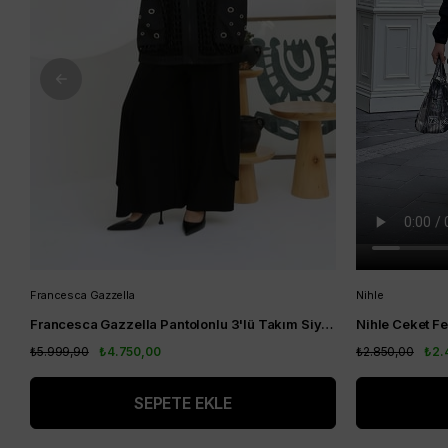
Francesca Gazzella
Nihle
Francesca Gazzella Pantolonlu 3'lü Takım Siyah
₺5.999,90
₺4.750,00
₺2.850,00
₺2.
SEPETE EKLE