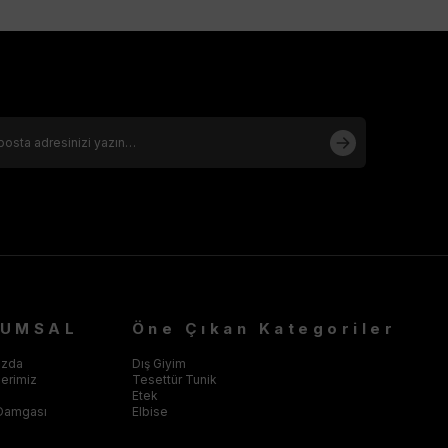
RUMSAL
Öne Çıkan Kategoriler
ızda
Dış Giyim
klerimiz
Tesettür Tunik
Etek
Damgası
Elbise