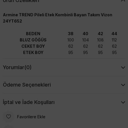
Ürün Özellikleri
Armine TREND Pileli Etek Kombinli Bayan Takım Vizon
24YT652
BEDEN
38
40
42
44
BLUZ GÖĞÜS
100
104
108
112
CEKET BOY
62
62
62
62
ETEK BOY
95
95
95
95
Yorumlar
(0)
Ödeme Seçenekleri
İptal ve İade Koşulları
Favorilere Ekle