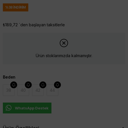
%
38
İNDIRIM
₺189,72
`den başlayan taksitlerle
Ürün stoklarımızda kalmamıştır.
Beden
38
40
42
44
WhatsApp Destek