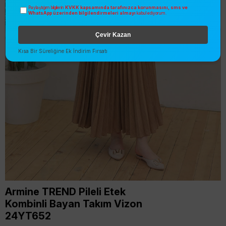
KVKK kapsamında tarafınızca korunmasını, sms ve
Paylaştığım bilgilerin
WhatsApp üzerinden bilgilendirmeleri almayı
kabul ediyorum.
Çevir Kazan
Kısa Bir Süreliğine Ek İndirim Fırsatı
Armine TREND Pileli Etek
Kombinli Bayan Takım Vizon
24YT652