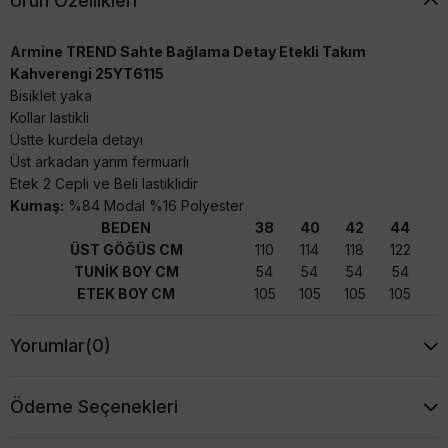
Ürün Özellikleri
Armine TREND Sahte Bağlama Detay Etekli Takım
Kahverengi 25YT6115
Bisiklet yaka
Kollar lastikli
Üstte kurdela detayı
Üst arkadan yarım fermuarlı
Etek 2 Cepli ve Beli lastiklidir
Kumaş:
%84 Modal %16 Polyester
BEDEN
38
40
42
44
ÜST GÖĞÜS CM
110
114
118
122
TUNİK BOY CM
54
54
54
54
ETEK BOY CM
105
105
105
105
Yorumlar
(0)
Ödeme Seçenekleri