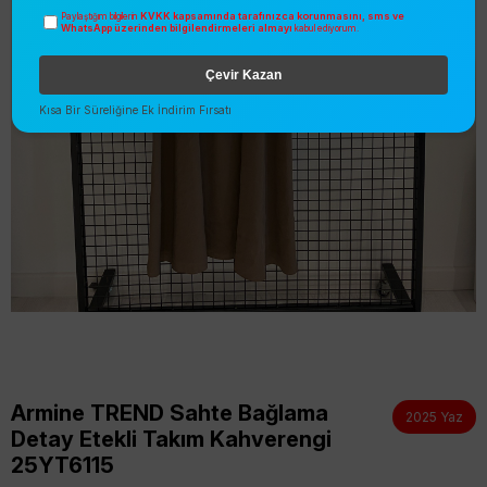
KVKK kapsamında tarafınızca korunmasını, sms ve
Paylaştığım bilgilerin
WhatsApp üzerinden bilgilendirmeleri almayı
kabul ediyorum.
Çevir Kazan
Kısa Bir Süreliğine Ek İndirim Fırsatı
Armine TREND Sahte Bağlama
2025 Yaz
Detay Etekli Takım Kahverengi
25YT6115