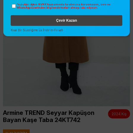
KVKK kapsamında tarafınızca korunmasını, sms ve
Paylaştığım bilgilerin
WhatsApp üzerinden bilgilendirmeleri almayı
kabul ediyorum.
Çevir Kazan
Kısa Bir Süreliğine Ek İndirim Fırsatı
Armine TREND Seyyar Kapüşon
2024 Kış
Bayan Kaşe Taba 24KT742