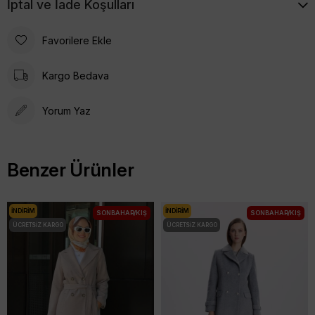
İptal ve İade Koşulları
Favorilere Ekle
Kargo Bedava
Yorum Yaz
Benzer Ürünler
İNDIRIM
İNDIRIM
SONBAHAR/KIŞ
SONBAHAR/KIŞ
ÜCRETSIZ KARGO
ÜCRETSIZ KARGO