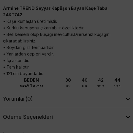
Armine TREND Seyyar Kapüşon Bayan Kaşe Taba
24KT742
• Kaşe kumaştan üretilmiştir.
• Kürklü kapüşonu çıkarılabilir özelliktedir.
• Beli kemerli olup kuşağı mevcuttur.Dilerseniz kuşağını
çıkaradabilirsiniz.
• Boydan gizli fermuarlıdır.
• Yanlardan cepleri vardır.
• İçi astarlıdır.
• Tam kalıptır.
• 121 cm boyundadır.
BEDEN
38
40
42
44
GÖĞÜS CM
92
96
100
104
BASEN CM
104
108
112
116
Yorumlar
(0)
BOY CM
121
121
121
121
Ödeme Seçenekleri