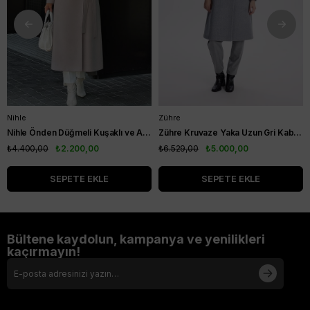
Nihle
Zühre
Nihle Önden Düğmeli Kuşaklı ve Astarlı Bayan Kaşe Kaban Açık Kahve
Zühre Kruvaze Yaka Uzun Gri Kaban 13570
₺4.400,00
₺2.200,00
₺6.529,00
₺5.000,00
SEPETE EKLE
SEPETE EKLE
Bültene kaydolun, kampanya ve yenilikleri
kaçırmayın!