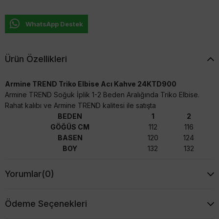
WhatsApp Destek
Ürün Özellikleri
Armine TREND Triko Elbise Acı Kahve 24KTD900
Armine TREND Soğuk İplik 1-2 Beden Aralığında Triko Elbise.
Rahat kalıbı ve Armine TREND kalitesi ile satışta
BEDEN
1
2
GÖĞÜS CM
112
116
BASEN
120
124
BOY
132
132
Yorumlar
(0)
Ödeme Seçenekleri