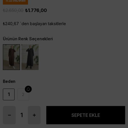
%
33
İNDIRIM
₺2.650,00
₺1.776,00
₺240,67
`den başlayan taksitlerle
Ürünün Renk Seçenekleri
Beden
1
2