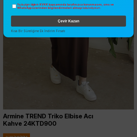
KVKK kapsamında tarafınızca korunmasını, sms ve
Paylaştığım bilgilerin
WhatsApp üzerinden bilgilendirmeleri almayı
kabul ediyorum.
Çevir Kazan
Kısa Bir Süreliğine Ek İndirim Fırsatı
Armine TREND Triko Elbise Acı
Kahve 24KTD900