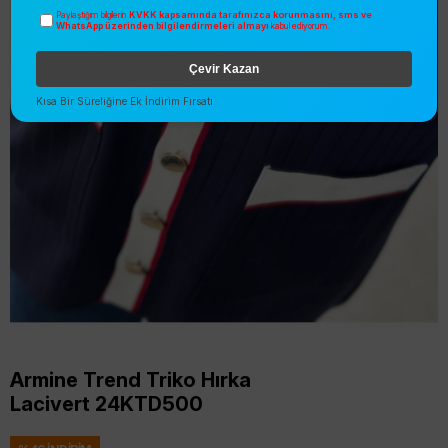
KVKK kapsamında tarafınızca korunmasını, sms ve
Paylaştığım bilgilerin
WhatsApp üzerinden bilgilendirmeleri almayı
kabul ediyorum.
Çevir Kazan
Kısa Bir Süreliğine Ek İndirim Fırsatı
Armine Trend Triko Hırka
Lacivert 24KTD500