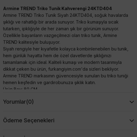
Armine TREND Triko Tunik Kahverengi 24KTD404
Armine TREND Triko Tunik Siyah 24KTD404, soğuk havalarda
şıklığı ve rahatlığı bir arada sunuyor. Triko kumaşıyla sıcak
tutarken, ipkliğiyle de her zaman şık bir görünüm sunuyor.
Özellikle bayanların vazgeçilmezi olan triko tunik, Armine
TREND kalitesiyle buluşuyor.
Siyah rengiyle her kıyafetle kolayca kombinlenebilen bu tunik,
hem günlük hayatta hem de özel davetlerde şıklığınızı
tamamlamak için ideal. Kaliteli kumaşı ve modern tasarımıyla
dikkat çeken bu ürün, furkangiyim.com'da sizleri bekliyor.
Armine TREND markasının güvencesiyle sunulan bu triko tuniği
hemen keşfedin ve gardırobunuza şıklık katın.
Ürün Boy: 80 CM
1 Beden Göğüs: 110 Cm Basen 114 Cm
Yorumlar
(0)
2 Beden Göğüs: 114 Cm Basen 118 Cm
Ödeme Seçenekleri