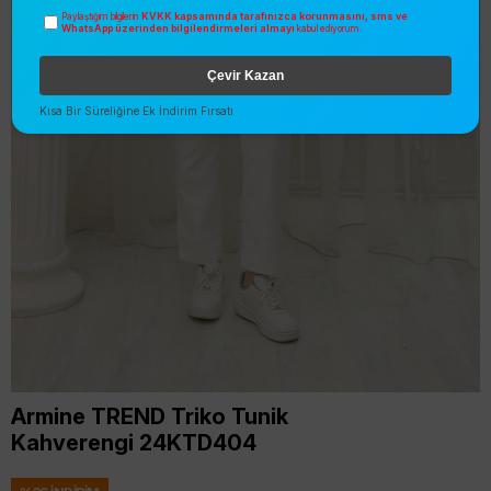
KVKK kapsamında tarafınızca korunmasını, sms ve
Paylaştığım bilgilerin
WhatsApp üzerinden bilgilendirmeleri almayı
kabul ediyorum.
Çevir Kazan
Kısa Bir Süreliğine Ek İndirim Fırsatı
Armine TREND Triko Tunik
Kahverengi 24KTD404