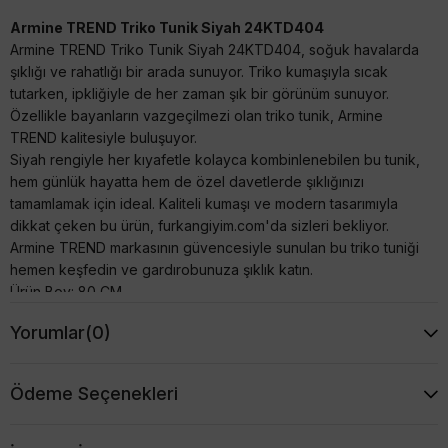
Armine TREND Triko Tunik Siyah 24KTD404
Armine TREND Triko Tunik Siyah 24KTD404, soğuk havalarda
şıklığı ve rahatlığı bir arada sunuyor. Triko kumaşıyla sıcak
tutarken, ipkliğiyle de her zaman şık bir görünüm sunuyor.
Özellikle bayanların vazgeçilmezi olan triko tunik, Armine
TREND kalitesiyle buluşuyor.
Siyah rengiyle her kıyafetle kolayca kombinlenebilen bu tunik,
hem günlük hayatta hem de özel davetlerde şıklığınızı
tamamlamak için ideal. Kaliteli kumaşı ve modern tasarımıyla
dikkat çeken bu ürün, furkangiyim.com'da sizleri bekliyor.
Armine TREND markasının güvencesiyle sunulan bu triko tuniği
hemen keşfedin ve gardırobunuza şıklık katın.
Ürün Boy: 80 CM
1 Beden Göğüs: 110 Cm Basen 114 Cm
Yorumlar
(0)
2 Beden Göğüs: 114 Cm Basen 118 Cm
Ödeme Seçenekleri