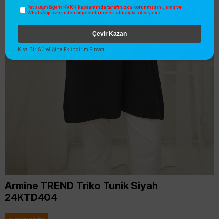
KVKK kapsamında tarafınızca korunmasını, sms ve
Paylaştığım bilgilerin
WhatsApp üzerinden bilgilendirmeleri almayı
kabul ediyorum.
Çevir Kazan
Kısa Bir Süreliğine Ek İndirim Fırsatı
Armine TREND Triko Tunik Siyah
24KTD404