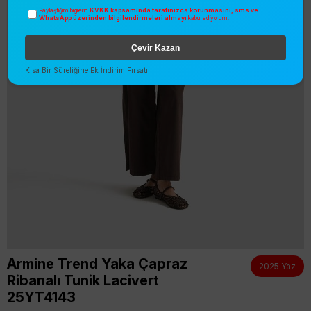
KVKK kapsamında tarafınızca korunmasını, sms ve
Paylaştığım bilgilerin
WhatsApp üzerinden bilgilendirmeleri almayı
kabul ediyorum.
Çevir Kazan
Kısa Bir Süreliğine Ek İndirim Fırsatı
Armine Trend Yaka Çapraz
2025 Yaz
Ribanalı Tunik Lacivert
25YT4143