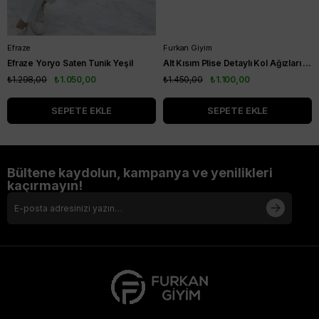
Efraze
Furkan Giyim
Efraze Yoryo Saten Tunik Yeşil
Alt Kısım Plise Detaylı Kol Ağızları Ribanalı Kısa Kol Kurtarıcı Tunik Siyah
₺1.298,00
₺1.050,00
₺1.450,00
₺1.100,00
SEPETE EKLE
SEPETE EKLE
Bültene kaydolun, kampanya ve yenilikleri
kaçırmayın!