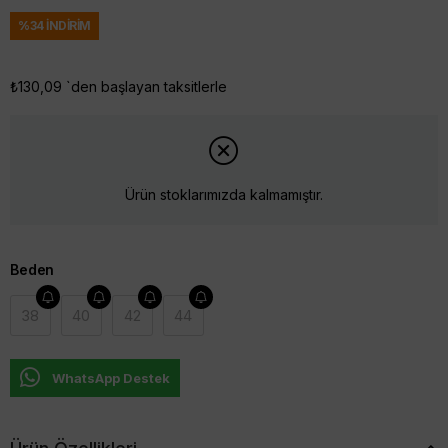
%
34
İNDIRIM
₺130,09
`den başlayan taksitlerle
Ürün stoklarımızda kalmamıştır.
Beden
38
40
42
44
WhatsApp Destek