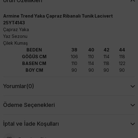
Ürün Özellikleri
Armine Trend Yaka Çapraz Ribanalı Tunik Lacivert
25YT4143
Çapraz Yaka
Yaz Sezonu
Çilek Kumaş
BEDEN
38
40
42
44
GÖĞÜS CM
106
110
114
118
BASEN CM
110
114
118
122
BOY CM
90
90
90
90
Yorumlar
(0)
Ödeme Seçenekleri
İptal ve İade Koşulları