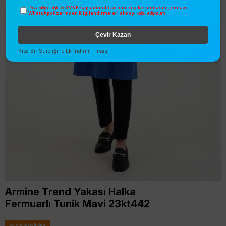
KVKK kapsamında tarafınızca korunmasını, sms ve
Paylaştığım bilgilerin
WhatsApp üzerinden bilgilendirmeleri almayı
kabul ediyorum.
Çevir Kazan
Kısa Bir Süreliğine Ek İndirim Fırsatı
Armine Trend Yakası Halka
Fermuarlı Tunik Mavi 23kt442