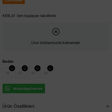
%
54
İNDIRIM
₺108,41
`den başlayan taksitlerle
Ürün stoklarımızda kalmamıştır.
Beden
38
40
42
44
WhatsApp Destek
Ürün Özellikleri