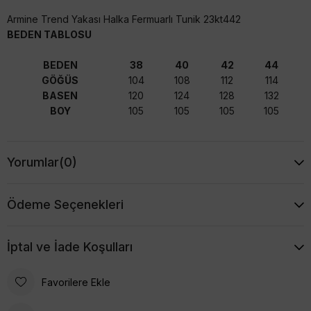
Armine Trend Yakası Halka Fermuarlı Tunik 23kt442
BEDEN TABLOSU
BEDEN
38
40
42
44
GÖĞÜS
104
108
112
114
BASEN
120
124
128
132
BOY
105
105
105
105
Yorumlar
(0)
Ödeme Seçenekleri
İptal ve İade Koşulları
Favorilere Ekle