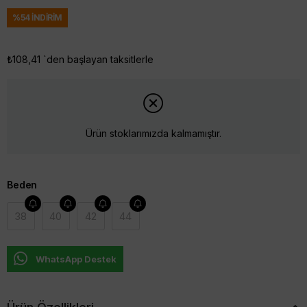
%
54
İNDIRIM
₺108,41
`den başlayan taksitlerle
Ürün stoklarımızda kalmamıştır.
Beden
38
40
42
44
WhatsApp Destek