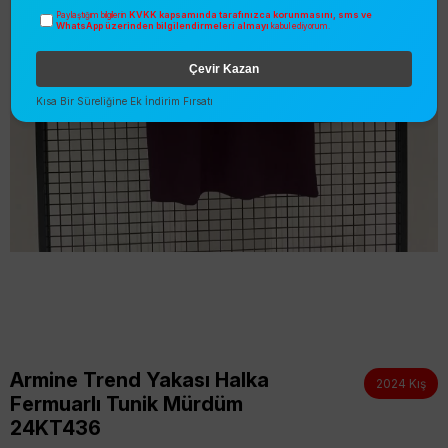
KVKK kapsamında tarafınızca korunmasını, sms ve
Paylaştığım bilgilerin
WhatsApp üzerinden bilgilendirmeleri almayı
kabul ediyorum.
Çevir Kazan
Kısa Bir Süreliğine Ek İndirim Fırsatı
Armine Trend Yakası Halka
2024 Kış
Fermuarlı Tunik Mürdüm
24KT436