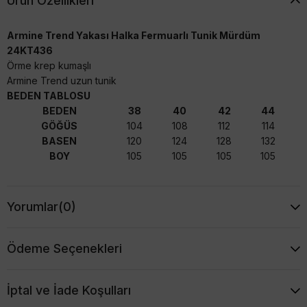
Ürün Özellikleri
Armine Trend Yakası Halka Fermuarlı Tunik Mürdüm
24KT436
Örme krep kumaşlı
Armine Trend uzun tunik
BEDEN TABLOSU
BEDEN
38
40
42
44
GÖĞÜS
104
108
112
114
BASEN
120
124
128
132
BOY
105
105
105
105
Yorumlar
(0)
Ödeme Seçenekleri
İptal ve İade Koşulları