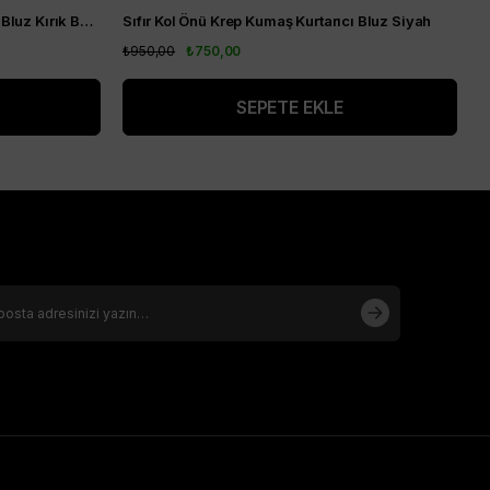
Sıfır Kol Önü Krep Kumaş Kurtarıcı Bluz Kırık Beyaz
Sıfır Kol Önü Krep Kumaş Kurtarıcı Bluz Siyah
₺950,00
₺750,00
₺
SEPETE EKLE