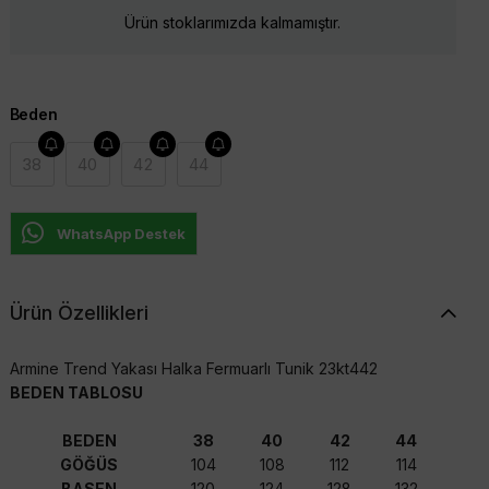
Ürün stoklarımızda kalmamıştır.
Beden
38
40
42
44
WhatsApp Destek
Ürün Özellikleri
Armine Trend Yakası Halka Fermuarlı Tunik 23kt442
BEDEN TABLOSU
BEDEN
38
40
42
44
GÖĞÜS
104
108
112
114
BASEN
120
124
128
132