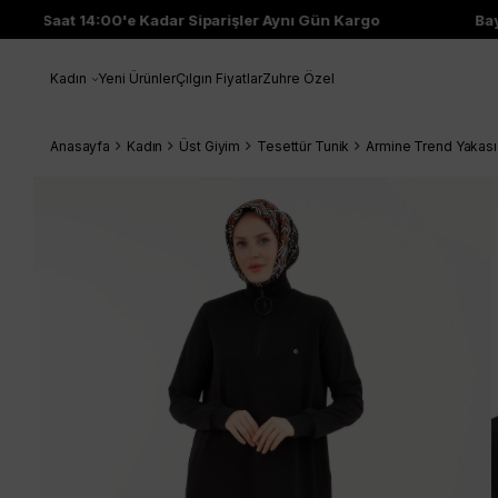
Saat 14:00'e Kadar Siparişler Aynı Gün Kargo
Bayi Ç
Kadın
Yeni Ürünler
Çılgın Fiyatlar
Zuhre Özel
Anasayfa
Kadın
Üst Giyim
Tesettür Tunik
Armine Trend Yakası