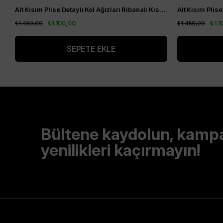
Alt Kısım Plise Detaylı Kol Ağızları Ribanalı Kısa Kol Kurtarıcı Tunik Siyah
₺1.450,00
₺1.100,00
₺1.450,00
₺1.1
SEPETE EKLE
Bültene kaydolun, kamp
yenilikleri kaçırmayın!