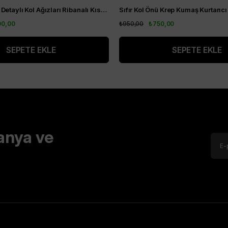
Alt Kısım Plise Detaylı Kol Ağızları Ribanalı Kısa Kol Kurtarıcı Tunik Vizon
00,00
₺950,00
₺750,00
SEPETE EKLE
SEPETE EKLE
anya ve