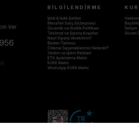
BİLGİLENDİRME
KU
İptal & İade Şartları
Hakkım
Mesafeli Satış Sözleşmesi
Bayilili
cın Var
Güvenlik ve Gizlilik Politikası
İletişim
Teslimat ve Sipariş Koşulları
Güven 
Nasıl Sipariş Verebilirim?
4956
Beden Tablosu
Ödeme Seçeneklerimiz Nelerdir?
Yardım ve İşlem Rehberi
ETK Aydınlatma Metni
ed]
KVKK Metni
WhatsApp KVKK Metni