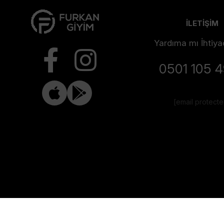
İLETİŞİM
Yardıma mı İhtiya
0501 105 
[email protect