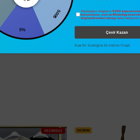
500₺
Paylaştığım bilgilerin
KVKK kapsamında 
0
korunmasını, sms ve WhatsApp üzerind
bilgilendirmeleri almayı
kabul ediyorum
%5
Çevir Kazan
Kısa Bir Süreliğine Ek İndirim Fırsatı
İNDIRIM
SEZONSUZ