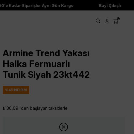
e Kadar Siparişler Aynı Gün Kargo
Bayi Çıkışlı Ürünler
0
Armine Trend Yakası
Halka Fermuarlı
Tunik Siyah 23kt442
%
45
İNDIRIM
₺130,09
`den başlayan taksitlerle