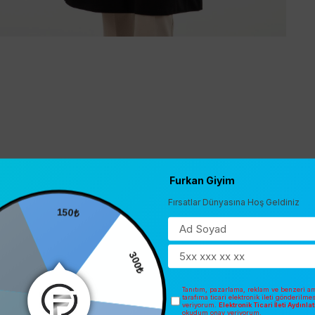
Furkan Giyim
Fırsatlar Dünyasına Hoş Geldiniz
150₺
300₺
Tanıtım, pazarlama, reklam ve benzeri am
tarafıma ticari elektronik ileti gönderilme
veriyorum.
Elektronik Ticari İleti Aydınl
okudum onay veriyorum.