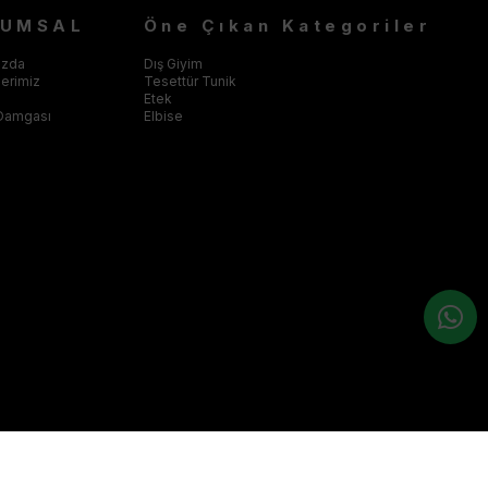
RUMSAL
Öne Çıkan Kategoriler
ızda
Dış Giyim
klerimiz
Tesettür Tunik
Etek
Damgası
Elbise