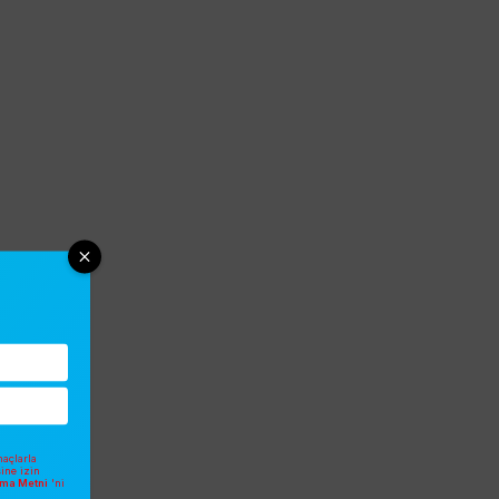
açlarla
sine izin
atma Metni
'ni