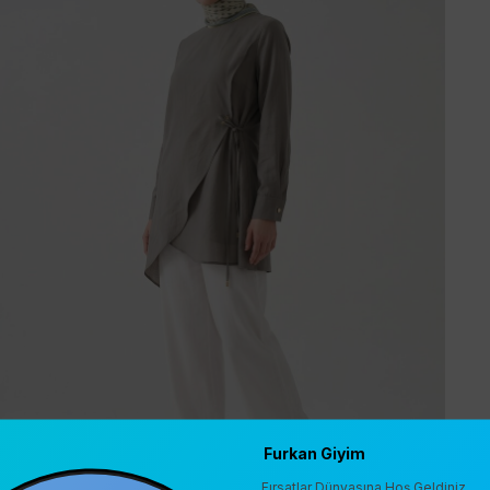
Furkan Giyim
Fırsatlar Dünyasına Hoş Geldiniz