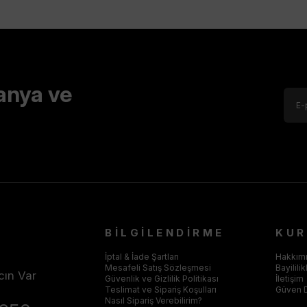
anya ve
BİLGİLENDİRME
KU
İptal & İade Şartları
Hakkım
Mesafeli Satış Sözleşmesi
Bayilili
cın Var
Güvenlik ve Gizlilik Politikası
İletişim
Teslimat ve Sipariş Koşulları
Güven 
Nasıl Sipariş Verebilirim?