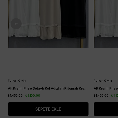
Furkan Giyim
Furkan Giyim
Alt Kısım Plise Detaylı Kol Ağızları Ribanalı Kısa Kol Kurtarıcı Tunik Siyah
₺1.450,00
₺1.100,00
₺1.450,00
₺1.1
SEPETE EKLE