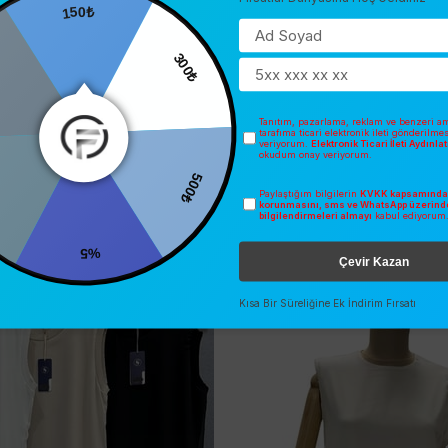
150₺
300₺
Tanıtım, pazarlama, reklam ve benzeri am
tarafıma ticari elektronik ileti gönderilme
veriyorum.
Elektronik Ticari İleti Aydınl
okudum onay veriyorum.
500₺
Paylaştığım bilgilerin
KVKK kapsamında 
korunmasını, sms ve WhatsApp üzerind
bilgilendirmeleri almayı
kabul ediyorum
%5
Çevir Kazan
İNDIRIM
SEZONSUZ
Kısa Bir Süreliğine Ek İndirim Fırsatı