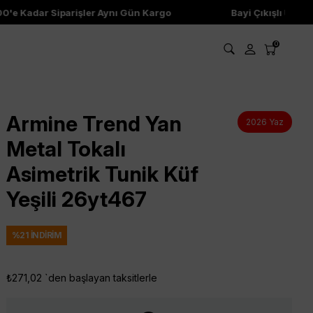
e Kadar Siparişler Aynı Gün Kargo
Bayi Çıkışlı Ürünler
0
Armine Trend Yan
2026 Yaz
Metal Tokalı
Asimetrik Tunik Küf
Yeşili 26yt467
%
21
İNDIRIM
₺271,02
`den başlayan taksitlerle