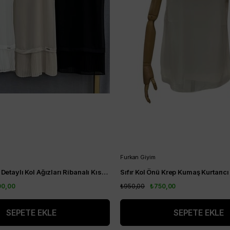
Furkan Giyim
Alt Kısım Plise Detaylı Kol Ağızları Ribanalı Kısa Kol Kurtarıcı Tunik Vizon
00,00
₺950,00
₺750,00
SEPETE EKLE
SEPETE EKLE