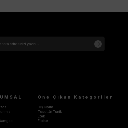
dokunuşlarla ütülenebilir (Iron, Any Temperature / Low
Heat).
Kurutma:
Tamburlu kurutma makinesinde kurutulmaya
uygun değildir (Do Not Dry).
Üretim Yeri:
Türkiye (Made in Turkey)
* Furkan Giyim güvencesiyle orijinal Armine Trend kalitesi.
Yeni sezonun en özgün tunik modelini tükenmeden sepetinize
ekleyin.
RUMSAL
Öne Çıkan Kategoriler
ızda
Dış Giyim
klerimiz
Tesettür Tunik
Etek
Damgası
Elbise