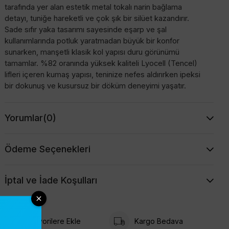
tarafında yer alan estetik metal tokalı narin bağlama
detayı, tuniğe hareketli ve çok şık bir silüet kazandırır.
Sade sıfır yaka tasarımı sayesinde eşarp ve şal
kullanımlarında potluk yaratmadan büyük bir konfor
sunarken, manşetli klasik kol yapısı duru görünümü
tamamlar. %82 oranında yüksek kaliteli Lyocell (Tencel)
lifleri içeren kumaş yapısı, teninize nefes aldırırken ipeksi
bir dokunuş ve kusursuz bir döküm deneyimi yaşatır.
Tasarım Öne Çıkanlar
Yorumlar
(0)
Ön Tasarım:
Sıradanlıktan uzak, modern ve asil bir
duruş sunan dökümlü asimetrik kruvaze kesim
Bel Detayı:
Sol yanda konumlandırılmış, şıklığı zirveye
Ödeme Seçenekleri
taşıyan gold renkli metal toka ve sarkan ince bağlama
ipleri
İptal ve İade Koşulları
Yaka ve Kol Kesimi:
Rahat kullanım sunan pürüzsüz sıfır
yaka formu ve bileklerde zarif düğmeli manşet detayları
Etek Formu:
Ön kısmı 80 cm, arka kısmı 77 cm olarak
tasarlanan özgün ve dinamik asimetrik etek boyu
Favorilere Ekle
Kargo Bedava