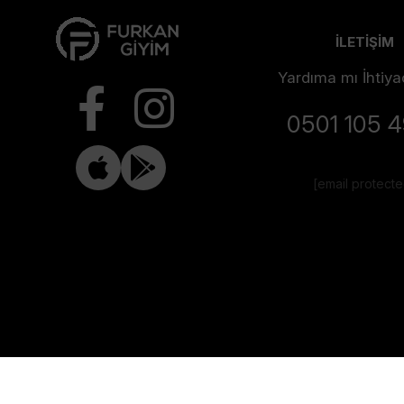
İLETİŞİM
Yardıma mı İhtiya
0501 105 
[email protect