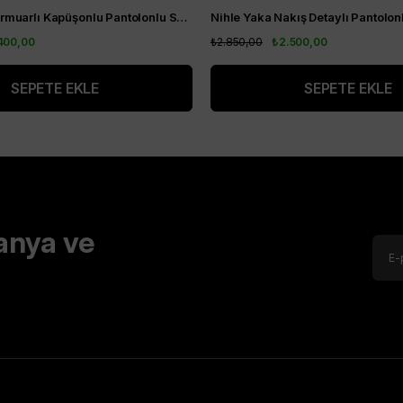
Nihle Ceket Fermuarlı Kapüşonlu Pantolonlu Spor Bayan Takım Siyah
400,00
₺2.850,00
₺2.500,00
SEPETE EKLE
SEPETE EKLE
anya ve