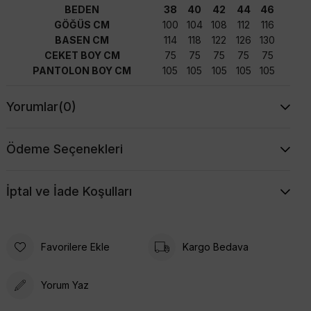
BEDEN
38
40
42
44
46
GÖĞÜS CM
100
104
108
112
116
BASEN CM
114
118
122
126
130
CEKET BOY CM
75
75
75
75
75
PANTOLON BOY CM
105
105
105
105
105
Yorumlar
(0)
Ödeme Seçenekleri
İptal ve İade Koşulları
Favorilere Ekle
Kargo Bedava
Yorum Yaz