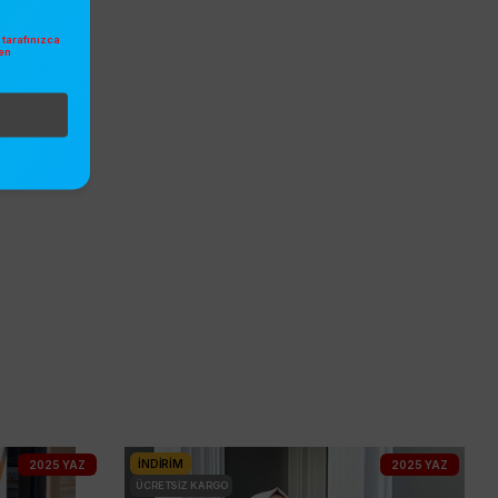
tarafınızca
en
.
İNDIRIM
2025 YAZ
2025 YAZ
ÜCRETSIZ KARGO