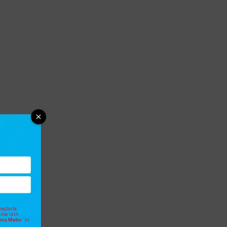
açlarla
sine izin
atma Metni
'ni