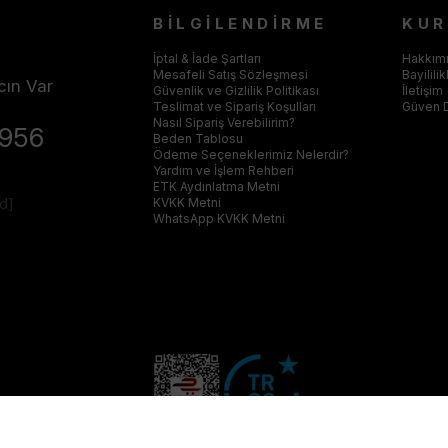
BİLGİLENDİRME
KU
İptal & İade Şartları
Hakkım
Mesafeli Satış Sözleşmesi
Bayilili
cın Var
Güvenlik ve Gizlilik Politikası
İletişim
Teslimat ve Sipariş Koşulları
Güven 
Nasıl Sipariş Verebilirim?
4956
Beden Tablosu
Ödeme Seçeneklerimiz Nelerdir?
Yardım ve İşlem Rehberi
ETK Aydınlatma Metni
ed]
KVKK Metni
WhatsApp KVKK Metni