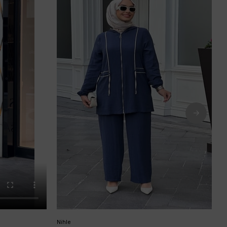
Nihle
A