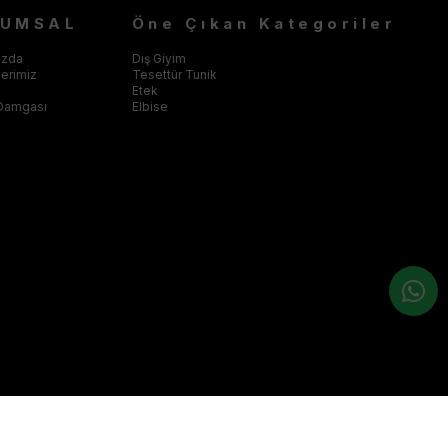
RUMSAL
Öne Çıkan Kategoriler
ızda
Dış Giyim
klerimiz
Tesettür Tunik
Etek
Damgası
Elbise