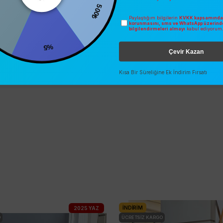
500₺
Paylaştığım bilgilerin
KVKK kapsamında 
korunmasını, sms ve WhatsApp üzerind
bilgilendirmeleri almayı
kabul ediyorum
%5
Çevir Kazan
Kısa Bir Süreliğine Ek İndirim Fırsatı
İNDIRIM
2025 YAZ
O
ÜCRETSIZ KARGO