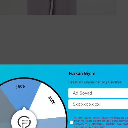
Furkan Giyim
Fırsatlar Dünyasına Hoş Geldiniz
150₺
300₺
Tanıtım, pazarlama, reklam ve benzeri am
tarafıma ticari elektronik ileti gönderilme
veriyorum.
Elektronik Ticari İleti Aydınl
okudum onay veriyorum.