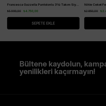
Francesca Gazzella Pantolonlu 3'lü Takım Siyah
₺5.999,90
₺4.750,00
₺2.850,00
₺2.
SEPETE EKLE
Bültene kaydolun, kamp
yenilikleri kaçırmayın!