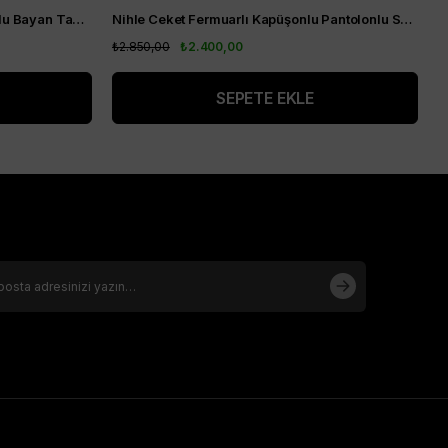
Nihle Yaka Nakış Detaylı Pantolonlu Bayan Takım Siyah
Nihle Ceket Fermuarlı Kapüşonlu Pantolonlu Spor Bayan Takım Lacivert
A
₺2.850,00
₺2.400,00
₺
SEPETE EKLE