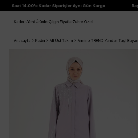
Saat 14:00'e Kadar Siparişler Aynı Gün Kargo
Bayi Ç
Kadın
Yeni Ürünler
Çılgın Fiyatlar
Zuhre Özel
Anasayfa
Kadın
Alt Üst Takım
Armine TREND Yandan Taşlı Bayan