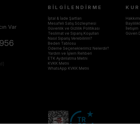
BİLGİLENDİRME
KU
İptal & İade Şartları
Hakkım
Mesafeli Satış Sözleşmesi
Bayilili
cın Var
Güvenlik ve Gizlilik Politikası
İletişim
Teslimat ve Sipariş Koşulları
Güven 
Nasıl Sipariş Verebilirim?
4956
Beden Tablosu
Ödeme Seçeneklerimiz Nelerdir?
Yardım ve İşlem Rehberi
ETK Aydınlatma Metni
ed]
KVKK Metni
WhatsApp KVKK Metni