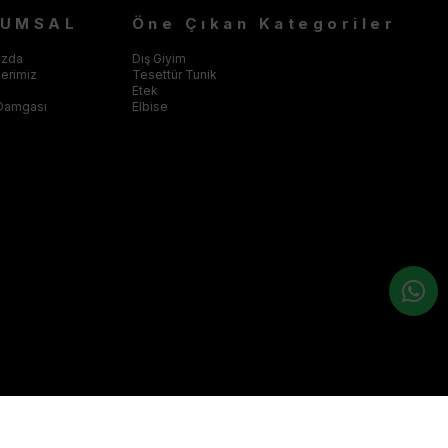
RUMSAL
Öne Çıkan Kategoriler
ızda
Dış Giyim
klerimiz
Tesettür Tunik
Etek
Damgası
Elbise