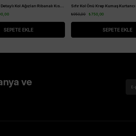
Alt Kısım Plise Detaylı Kol Ağızları Ribanalı Kısa Kol Kurtarıcı Tunik Vizon
00,00
₺950,00
₺750,00
SEPETE EKLE
SEPETE EKLE
anya ve