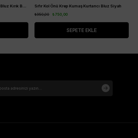
Sıfır Kol Önü Krep Kumaş Kurtarıcı Bluz Kırık Beyaz
Sıfır Kol Önü Krep Kumaş Kurtarıcı Bluz Siyah
₺950,00
₺750,00
₺
SEPETE EKLE