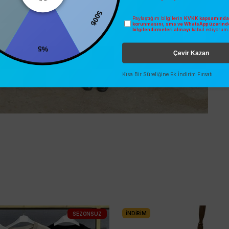
500₺
Paylaştığım bilgilerin
KVKK kapsamında 
0
korunmasını, sms ve WhatsApp üzerind
bilgilendirmeleri almayı
kabul ediyorum
%5
Çevir Kazan
Kısa Bir Süreliğine Ek İndirim Fırsatı
İNDIRIM
SEZONSUZ