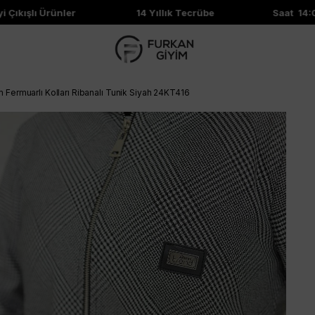
kışlı Ürünler
14 Yıllık Tecrübe
Saat 14:00'e
Fermuarlı Kolları Ribanalı Tunik Siyah 24KT416