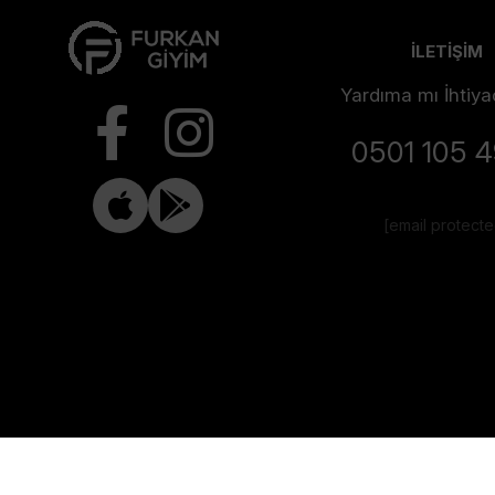
İLETİŞİM
Yardıma mı İhtiya
0501 105 
[email protect