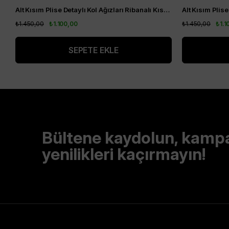
Alt Kısım Plise Detaylı Kol Ağızları Ribanalı Kısa Kol Kurtarıcı Tunik Siyah
₺1.450,00
₺1.100,00
₺1.450,00
₺1.1
SEPETE EKLE
Bültene kaydolun, kamp
yenilikleri kaçırmayın!