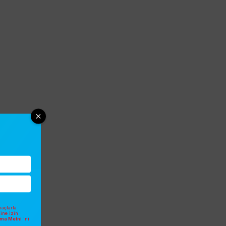
açlarla
sine izin
atma Metni
'ni