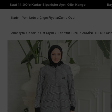
Saat 14:00'e Kadar Siparişler Aynı Gün Kargo
Bayi Çı
Kadın
Yeni Ürünler
Çılgın Fiyatlar
Zuhre Özel
Anasayfa
Kadın
Üst Giyim
Tesettür Tunik
ARMİNE TREND Yarım 