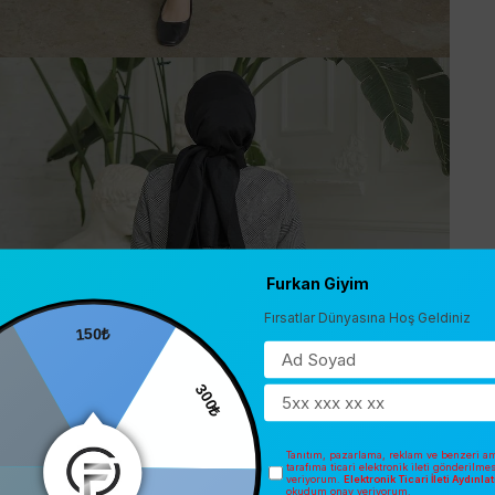
Furkan Giyim
Fırsatlar Dünyasına Hoş Geldiniz
150₺
300₺
Tanıtım, pazarlama, reklam ve benzeri am
tarafıma ticari elektronik ileti gönderilme
veriyorum.
Elektronik Ticari İleti Aydınl
okudum onay veriyorum.