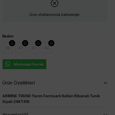
Ürün stoklarımızda kalmamıştır.
Beden
38
40
42
44
WhatsApp Destek
Ürün Özellikleri
ARMİNE TREND Yarım Fermuarlı Kolları Ribanalı Tunik
Siyah 24KT416
Yorumlar
(0)