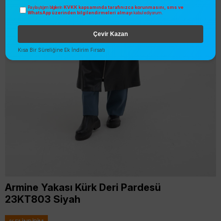
KVKK kapsamında tarafınızca korunmasını, sms ve
Paylaştığım bilgilerin
WhatsApp üzerinden bilgilendirmeleri almayı
kabul ediyorum.
Çevir Kazan
Kısa Bir Süreliğine Ek İndirim Fırsatı
Armine Yakası Kürk Deri Pardesü
23KT803 Siyah