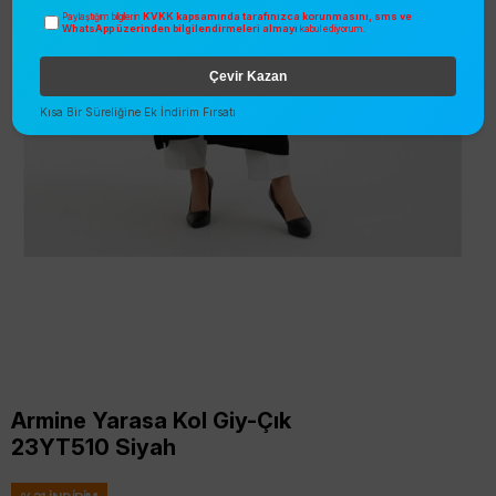
KVKK kapsamında tarafınızca korunmasını, sms ve
Paylaştığım bilgilerin
WhatsApp üzerinden bilgilendirmeleri almayı
kabul ediyorum.
Çevir Kazan
Kısa Bir Süreliğine Ek İndirim Fırsatı
Armine Yarasa Kol Giy-Çık
23YT510 Siyah