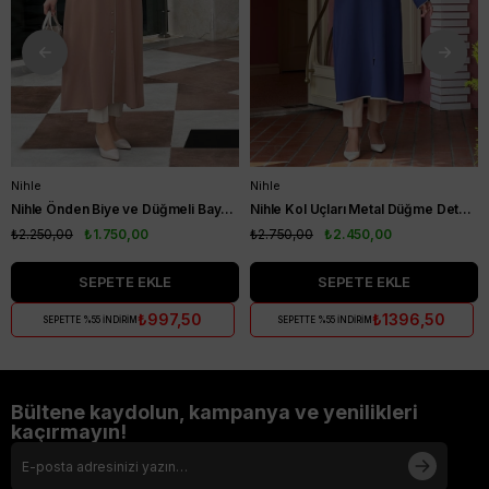
Nihle
Nihle
Nihle Önden Biye ve Düğmeli Bayan Kap Camel
Nihle Kol Uçları Metal Düğme Detaylı Bayan Kap İndigo
₺2.250,00
₺1.750,00
₺2.750,00
₺2.450,00
SEPETE EKLE
SEPETE EKLE
₺997,50
₺1396,50
SEPETTE %55 İNDİRİM
SEPETTE %55 İNDİRİM
Bültene kaydolun, kampanya ve yenilikleri
kaçırmayın!