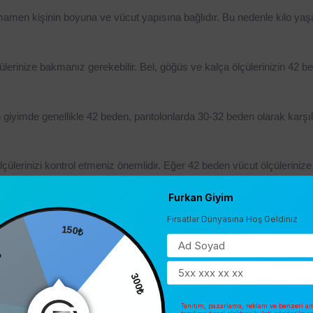
mamen kişinin boyuna ve vücut yapısına bağlıdır. Bu nedenle kilo yaşa
ülerinize bakmanız gerekebilir. Bel, göğüs ve kalça ölçülerinizin 42 b
giyimde genellikle 42 beden, pantolonlarda 30-32 beden olarak karşılık
ülerinizi kontrol etmeniz önemlidir. Eğer 42 beden vücut ölçülerinize
Furkan Giyim
Fırsatlar Dünyasına Hoş Geldiniz
150₺
işinin boyu, kilosu ve vücut yapısı gibi faktörlere göre değişebilir. A
300₺
kapsar. Bu ölçüler herkes için farklılık gösterebilir. Bunun yanı sıra 
4
arak genellikle 102-106 cm arasındadır. Bel çevresi ise 82-86 cm, kalç
Tanıtım, pazarlama, reklam ve benzeri am