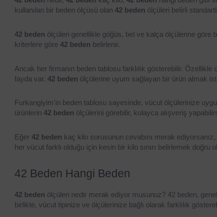
kullanılan bir beden ölçüsü olan 
42 beden
 ölçüleri belirli standart
42 beden
 ölçüleri genellikle göğüs, bel ve kalça ölçülerine göre b
kriterlere göre 
42 beden
 belirlenir.
Ancak her firmanın beden tablosu farklılık gösterebilir. Özellikl
fayda var. 
42 beden
 ölçülerine uyum sağlayan bir ürün almak ist
Furkangiyim'in beden tablosu sayesinde, vücut ölçülerinize uygun 
ürünlerin 
42 beden
 ölçülerini görebilir, kolayca alışveriş yapabilir
Eğer 
42 beden
 kaç kilo sorusunun cevabını merak ediyorsanız, g
her vücut farklı olduğu için kesin bir kilo sınırı belirlemek doğru 
42 Beden Hangi Beden
42 beden
 ölçüleri nedir merak ediyor musunuz? 42 beden, genell
birlikte, vücut tipinize ve ölçülerinize bağlı olarak farklılık gösterebi