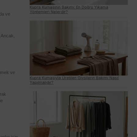
Kupra Kumaşının Bakımı: En Doğru Yıkama
Yöntemleri Nelerdir?
da ve 
 Ancak, 
emek ve 
Kupra Kumaşıyla Üretilen Giysilerin Bakımı Nasıl
Yapılmalıdır?
rak 
e 
nlar için 