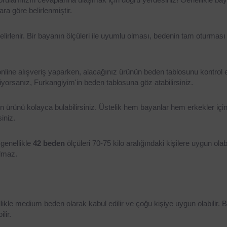
lara göre belirlenmiştir.
elirlenir. Bir bayanın ölçüleri ile uyumlu olması, bedenin tam oturması g
e online alışveriş yaparken, alacağınız ürünün beden tablosunu kontrol 
iyorsanız, Furkangiyim'in beden tablosuna göz atabilirsiniz.
ürünü kolayca bulabilirsiniz. Üstelik hem bayanlar hem erkekler için f
siniz.
enellikle 
42 beden
 ölçüleri 70-75 kilo aralığındaki kişilere uygun olabi
olmaz.
ikle medium beden olarak kabul edilir ve çoğu kişiye uygun olabilir. B
lir.