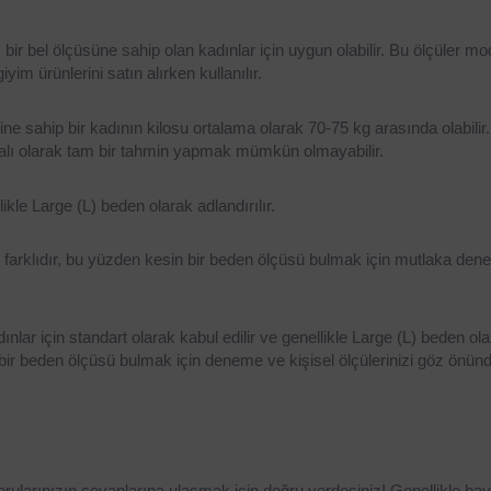
 bir bel ölçüsüne sahip olan kadınlar için uygun olabilir. Bu ölçüler mo
iyim ürünlerini satın alırken kullanılır.
ne sahip bir kadının kilosu ortalama olarak 70-75 kg arasında olabilir.
ayalı olarak tam bir tahmin yapmak mümkün olmayabilir.
ikle Large (L) beden olarak adlandırılır.
sı farklıdır, bu yüzden kesin bir beden ölçüsü bulmak için mutlaka den
dınlar için standart olarak kabul edilir ve genellikle Large (L) beden ola
n bir beden ölçüsü bulmak için deneme ve kişisel ölçülerinizi göz önünd
orularınızın cevaplarına ulaşmak için doğru yerdesiniz! Genellikle baya