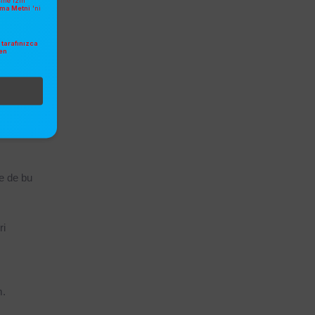
sine izin
atma Metni
'ni
ç numara 
ebilir. Bu 
tarafınızca
en
.
t yapısı 
nedenle 
e de bu 
i 
m.