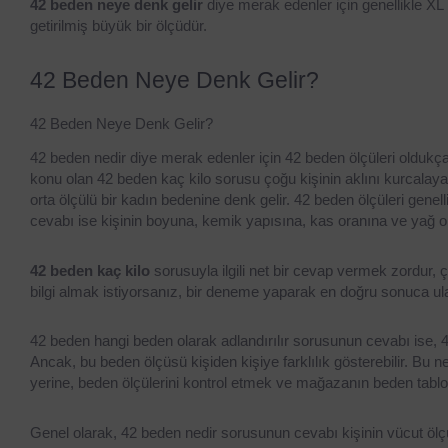
42 beden neye denk gelir
 diye merak edenler için genellikle XL
getirilmiş büyük bir ölçüdür.
42 Beden Neye Denk Gelir?
42 Beden Neye Denk Gelir?
42 beden nedir diye merak edenler için 42 beden ölçüleri oldukça 
konu olan 42 beden kaç kilo sorusu çoğu kişinin aklını kurcalayan 
orta ölçülü bir kadın bedenine denk gelir. 42 beden ölçüleri genell
cevabı ise kişinin boyuna, kemik yapısına, kas oranına ve yağ or
42 beden kaç kilo
 sorusuyla ilgili net bir cevap vermek zordur,
bilgi almak istiyorsanız, bir deneme yaparak en doğru sonuca ulaş
42 beden hangi beden olarak adlandırılır sorusunun cevabı ise, 42
Ancak, bu beden ölçüsü kişiden kişiye farklılık gösterebilir. Bu
yerine, beden ölçülerini kontrol etmek ve mağazanın beden tabl
Genel olarak, 42 beden nedir sorusunun cevabı kişinin vücut ölçül