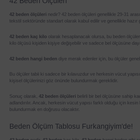
42 Beden Ölçüleri
42 beden ölçüleri
 nedir? 42 beden ölçüleri genellikle 29-31 arası
tekstil sektöründe standart olarak kabul edilir ve genellikle hazır g
42 beden kaç kilo
 olarak hesaplanacak olursa, bu beden ölçüleri
kilo ölçüsü kişiden kişiye değişebilir ve sadece bel ölçüsüne d
42 beden hangi beden
 diye merak edenler için, bu ölçüler genell
Bu ölçüler tabii ki sadece bir kılavuzdur ve herkesin vücut yapı
kişisel ölçülerinizi göz önünde bulundurmak gereklidir.
Sonuç olarak, 
42 beden ölçüleri
 belirli bir bel ölçüsüne sahip ka
adlandırılır. Ancak, herkesin vücut yapısı farklı olduğu için kesi
bulundurmak en doğrusu olacaktır.
Beden Ölçüm Tablosu Furkangiyim'de!
42 beden
 nedir, 
42 beden
 kaç kilo, 
42 beden
 hangi beden gibi s