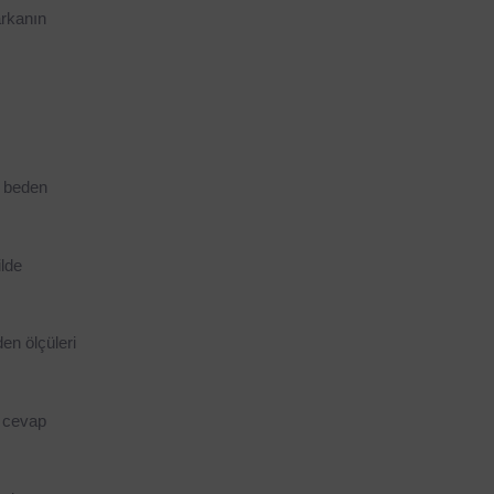
rkanın 
 beden 
lde 
n ölçüleri 
 cevap 