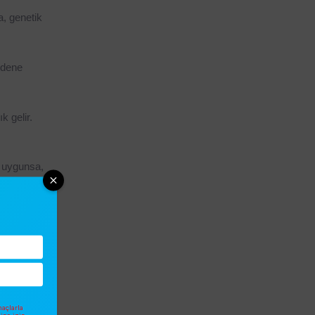
, genetik 
edene 
 gelir. 
 uygunsa, 
ncak genel 
2 beden 
a çevresi 
açlarla