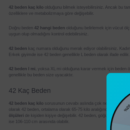
42 beden kaç kilo
 olduğunu bilmek isteyebilirsiniz. Ancak bu ta
özelliklere ve metabolizmaya göre değişebilir.
Doğru beden 
42 hangi beden
 olduğunu belirlemek için vücut ölç
uygun olup olmadığını kontrol edebilirsiniz.
42 beden
 kaç numara olduğunu merak ediyor olabilirsiniz. Kadın 
Erkek giyimde ise 42 beden genellikle L beden olarak ifade edilir.
42 beden l mi
, yoksa XL mi olduğuna karar vermek için beden ölç
genellikle bu beden size uyacaktır.
42 Kaç Beden
42 beden kaç kilo
 sorusunun cevabı aslında çok net değil çünkü k
olarak 42 beden, ortalama olarak 65-75 kilo aralığındaki kadınları 
%20
ölçüleri
 de kişiden kişiye değişebilir. 42 beden, göğüs ölçüsü ol
ise 106-110 cm arasında olabilir.