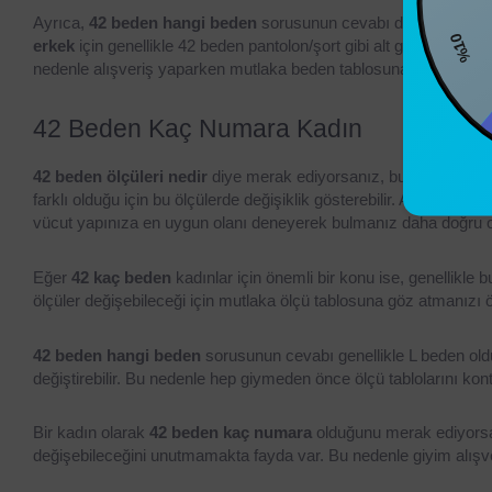
Ayrıca, 
42 beden hangi beden
 sorusunun cevabı da kadın giyim
erkek
 için genellikle 42 beden pantolon/şort gibi alt giyimlerde kul
nedenle alışveriş yaparken mutlaka beden tablosuna bakmak öne
%1
42 Beden Kaç Numara Kadın
42 beden ölçüleri nedir
 diye merak ediyorsanız, bu beden genelli
farklı olduğu için bu ölçülerde değişiklik gösterebilir. Ancak 
42 be
vücut yapınıza en uygun olanı deneyerek bulmanız daha doğru o
Eğer 
42 kaç beden
 kadınlar için önemli bir konu ise, genellikle
ölçüler değişebileceği için mutlaka ölçü tablosuna göz atmanızı ö
42 beden hangi beden
 sorusunun cevabı genellikle L beden oldu
değiştirebilir. Bu nedenle hep giymeden önce ölçü tablolarını kon
Bir kadın olarak 
42 beden kaç numara
 olduğunu merak ediyorsa
değişebileceğini unutmamakta fayda var. Bu nedenle giyim alışv