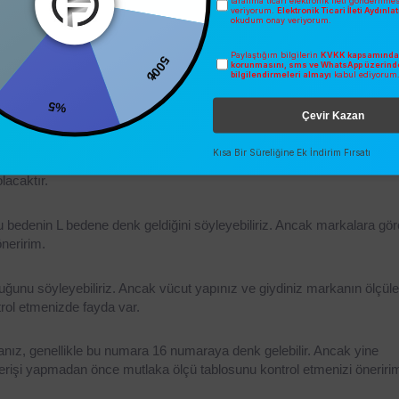
tarafıma ticari elektronik ileti gönderilme
veriyorum.
Elektronik Ticari İleti Aydınl
inde genellikle L bedene denk gelir. Erkek giyiminde ise 
42 beden ka
okudum onay veriyorum.
500₺
lanılır. Bu ölçüler, giyim markalarına ve ürünlere göre de farklılık göster
mlidir.
0
Paylaştığım bilgilerin
KVKK kapsamında 
korunmasını, sms ve WhatsApp üzerind
bilgilendirmeleri almayı
kabul ediyorum
%5
Çevir Kazan
kle 48-50 kilo arası kadınlar için uygun olabilir. Tabii ki herkesin vücu
Kısa Bir Süreliğine Ek İndirim Fırsatı
den kaç kilo
 olmalı sorusuna kesin bir cevap vermek yanlış olur. Bu 
lacaktır.
 bu bedenin L bedene denk geldiğini söyleyebiliriz. Ancak markalara gör
neririm.
ğunu söyleyebiliriz. Ancak vücut yapınız ve giydiniz markanın ölçüler
trol etmenizde fayda var.
nız, genellikle bu numara 16 numaraya denk gelebilir. Ancak yine 
erişi yapmadan önce mutlaka ölçü tablosunu kontrol etmenizi öneriri