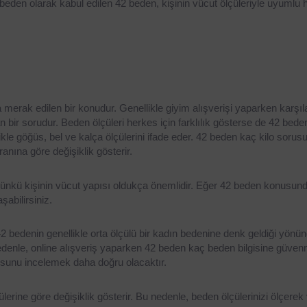
 beden olarak kabul edilen 42 beden, kişinin vücut ölçüleriyle uyumlu h
merak edilen bir konudur. Genellikle giyim alışverişi yaparken karşılaş
bir sorudur. Beden ölçüleri herkes için farklılık gösterse de 42 beden 
ikle göğüs, bel ve kalça ölçülerini ifade eder. 42 beden kaç kilo sorus
anına göre değişiklik gösterir.
 çünkü kişinin vücut yapısı oldukça önemlidir. Eğer 42 beden konusunda
abilirsiniz.
 bedenin genellikle orta ölçülü bir kadın bedenine denk geldiği yönünd
 nedenle, online alışveriş yaparken 42 beden kaç beden bilgisine güven
osunu incelemek daha doğru olacaktır.
erine göre değişiklik gösterir. Bu nedenle, beden ölçülerinizi ölçerek