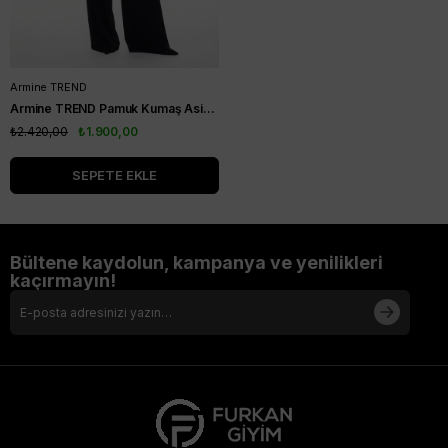
Armine TREND
Armine TREND Pamuk Kumaş Asimetrik Gömlek Ekru 25KT304
₺2.420,00
₺1.900,00
SEPETE EKLE
Bültene kaydolun, kampanya ve yenilikleri
kaçırmayın!