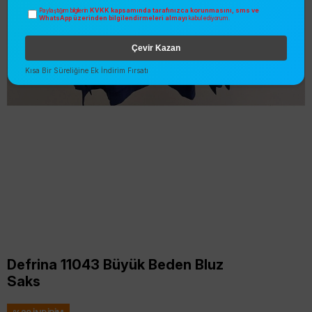
KVKK kapsamında tarafınızca korunmasını, sms ve
Paylaştığım bilgilerin
WhatsApp üzerinden bilgilendirmeleri almayı
kabul ediyorum.
Çevir Kazan
Kısa Bir Süreliğine Ek İndirim Fırsatı
Defrina 11043 Büyük Beden Bluz
Saks