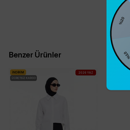
%2
%10
Benzer Ürünler
İNDIRIM
2026 YAZ
ÜCRETSIZ KARGO