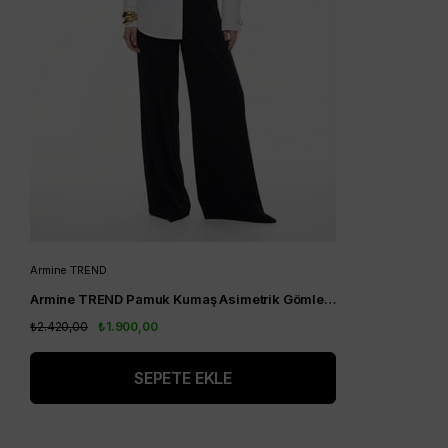
Armine TREND
Armine TREND Pamuk Kumaş Asimetrik Gömlek Ekru 25KT304
₺2.420,00
₺1.900,00
SEPETE EKLE