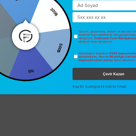
0
300₺
Tanıtım, pazarlama, reklam ve benzeri am
tarafıma ticari elektronik ileti gönderilme
veriyorum.
Elektronik Ticari İleti Aydınl
okudum onay veriyorum.
500₺
Paylaştığım bilgilerin
KVKK kapsamında 
korunmasını, sms ve WhatsApp üzerind
bilgilendirmeleri almayı
kabul ediyorum
%5
Çevir Kazan
Kısa Bir Süreliğine Ek İndirim Fırsatı