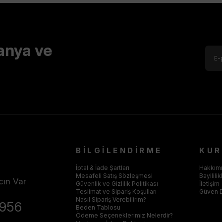
anya ve
BİLGİLENDİRME
KU
İptal & İade Şartları
Hakkım
Mesafeli Satış Sözleşmesi
Bayilili
cın Var
Güvenlik ve Gizlilik Politikası
İletişim
Teslimat ve Sipariş Koşulları
Güven 
Nasıl Sipariş Verebilirim?
4956
Beden Tablosu
Ödeme Seçeneklerimiz Nelerdir?