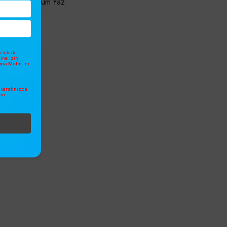
Yorum Yaz
açlarla
sine izin
atma Metni
'ni
tarafınızca
en
.