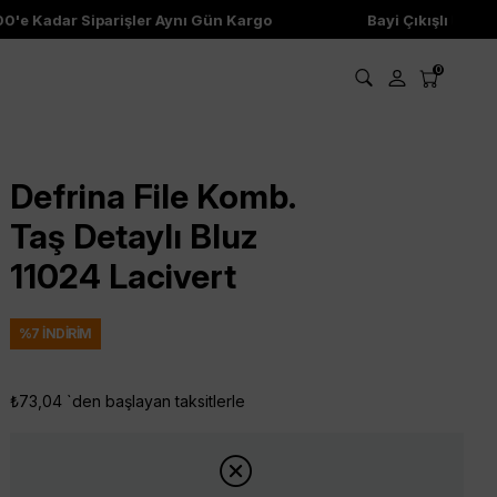
e Kadar Siparişler Aynı Gün Kargo
Bayi Çıkışlı Ürünler
0
Defrina File Komb.
Taş Detaylı Bluz
11024 Lacivert
%
7
İNDIRIM
₺73,04
`den başlayan taksitlerle