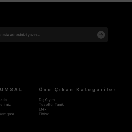
RUMSAL
Öne Çıkan Kategoriler
ızda
Dış Giyim
klerimiz
Tesettür Tunik
Etek
Damgası
Elbise