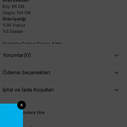
Ürün Ebatları
Boy: 66 CM
Göğüs: 104 CM
Ürün İçeriği
%95 Viskoz
%5 Elastan
Çekimler Furkan Giyime Aittir
Yorumlar
(0)
Ödeme Seçenekleri
İptal ve İade Koşulları
Favorilere Ekle