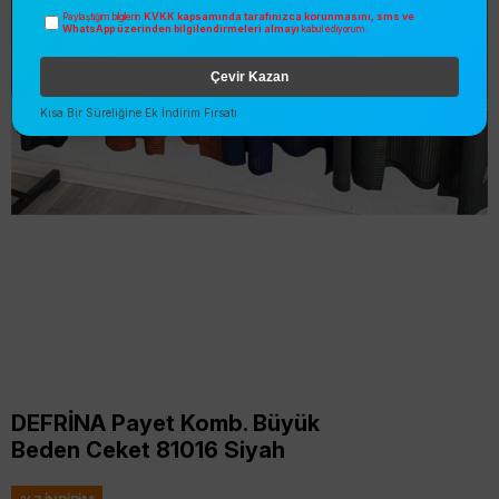
KVKK kapsamında tarafınızca korunmasını, sms ve
Paylaştığım bilgilerin
WhatsApp üzerinden bilgilendirmeleri almayı
kabul ediyorum.
Çevir Kazan
Kısa Bir Süreliğine Ek İndirim Fırsatı
DEFRİNA Payet Komb. Büyük
Beden Ceket 81016 Siyah