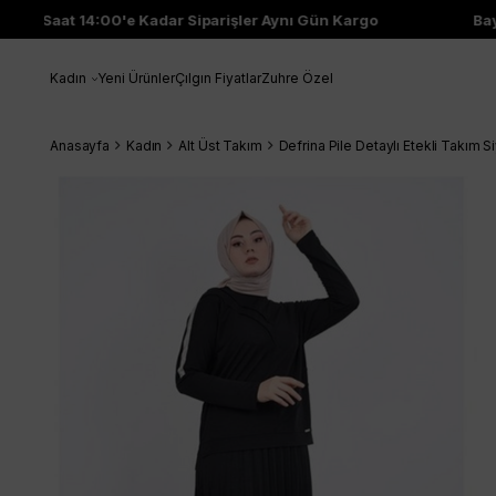
Saat 14:00'e Kadar Siparişler Aynı Gün Kargo
Bayi Ç
Kadın
Yeni Ürünler
Çılgın Fiyatlar
Zuhre Özel
Anasayfa
Kadın
Alt Üst Takım
Defrina Pile Detaylı Etekli Takım S