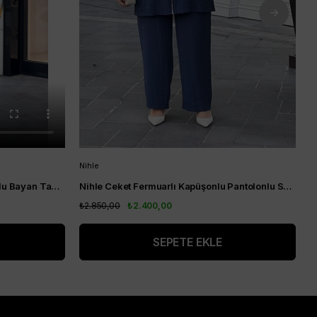
Nihle
A
Nihle Yaka Nakış Detaylı Pantolonlu Bayan Takım Siyah
Nihle Ceket Fermuarlı Kapüşonlu Pantolonlu Spor Bayan Takım Lacivert
A
₺2.850,00
₺2.400,00
₺
SEPETE EKLE