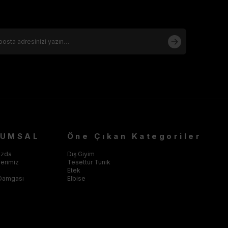
RUMSAL
Öne Çıkan Kategoriler
ızda
Dış Giyim
klerimiz
Tesettür Tunik
Etek
Damgası
Elbise