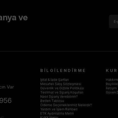
anya ve
BİLGİLENDİRME
KU
İptal & İade Şartları
Hakkım
Mesafeli Satış Sözleşmesi
Bayilili
cın Var
Güvenlik ve Gizlilik Politikası
İletişim
Teslimat ve Sipariş Koşulları
Güven 
Nasıl Sipariş Verebilirim?
4956
Beden Tablosu
Ödeme Seçeneklerimiz Nelerdir?
Yardım ve İşlem Rehberi
ETK Aydınlatma Metni
ed]
KVKK Metni