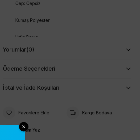
Cep: Cepsiz
Kumaş Polyester
Ürün Boyu:
Bluz Boy: 68
Yorumlar
(0)
Etek Boy: 88
Ödeme Seçenekleri
İptal ve İade Koşulları
Favorilere Ekle
Kargo Bedava
Yorum Yaz