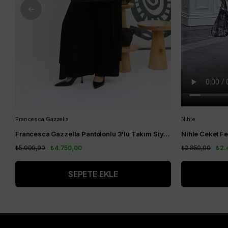
Francesca Gazzella
Nihle
Francesca Gazzella Pantolonlu 3'lü Takım Siyah
₺5.999,90
₺4.750,00
₺2.850,00
₺2.
SEPETE EKLE