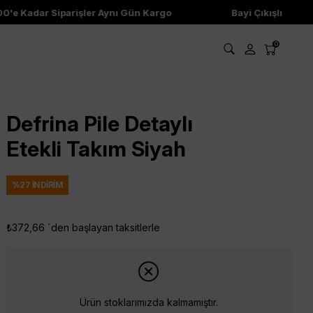
e Kadar Siparişler Aynı Gün Kargo
Bayi Çıkışlı Ürünler
0
Defrina Pile Detaylı
Etekli Takım Siyah
%
27
İNDIRIM
₺372,66
`den başlayan taksitlerle
Ürün stoklarımızda kalmamıştır.