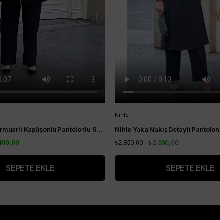
Nihle
Nihle Ceket Fermuarlı Kapüşonlu Pantolonlu Spor Bayan Takım Siyah
400,00
₺2.850,00
₺2.500,00
SEPETE EKLE
SEPETE EKLE