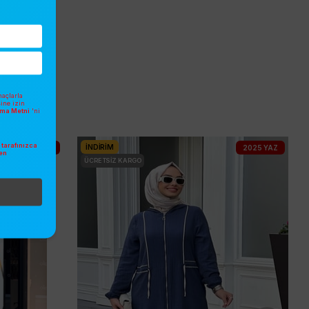
açlarla
sine izin
atma Metni
'ni
tarafınızca
İNDIRIM
2025 YAZ
2025 YAZ
en
.
ÜCRETSIZ KARGO