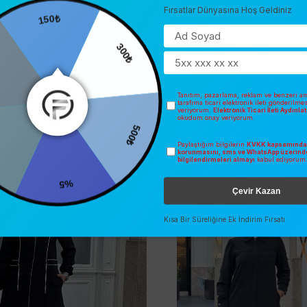
Fırsatlar Dünyasına Hoş Geldiniz
150₺
0
300₺
Tanıtım, pazarlama, reklam ve benzeri am
tarafıma ticari elektronik ileti gönderilme
veriyorum.
Elektronik Ticari İleti Aydınl
okudum onay veriyorum.
500₺
Paylaştığım bilgilerin
KVKK kapsamında 
İNDIRIM
2025 YAZ
korunmasını, sms ve WhatsApp üzerind
bilgilendirmeleri almayı
kabul ediyorum
O
ÜCRETSIZ KARGO
%5
Çevir Kazan
Kısa Bir Süreliğine Ek İndirim Fırsatı