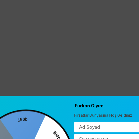
Furkan Giyim
Fırsatlar Dünyasına Hoş Geldiniz
150₺
0