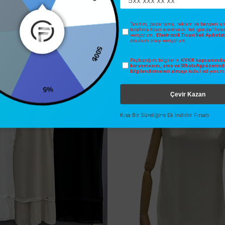
300₺
Tanıtım, pazarlama, reklam ve benzeri am
tarafıma ticari elektronik ileti gönderilme
veriyorum.
Elektronik Ticari İleti Aydınl
okudum onay veriyorum.
Paylaştığım bilgilerin
KVKK kapsamında 
500₺
korunmasını, sms ve WhatsApp üzerind
İNDIRIM
SEZONSUZ
bilgilendirmeleri almayı
kabul ediyorum
%5
Çevir Kazan
Kısa Bir Süreliğine Ek İndirim Fırsatı