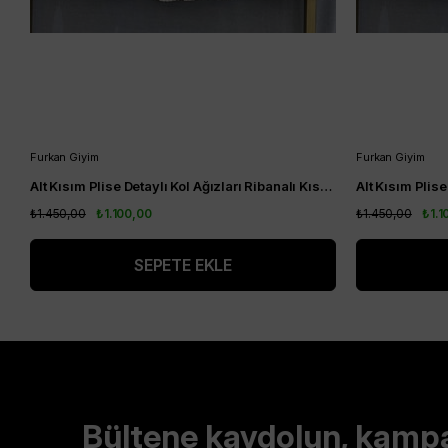
Furkan Giyim
Furkan Giyim
Alt Kısım Plise Detaylı Kol Ağızları Ribanalı Kısa Kol Kurtarıcı Tunik Siyah
₺1.450,00
₺1.100,00
₺1.450,00
₺1.1
SEPETE EKLE
Bültene kaydolun, kamp