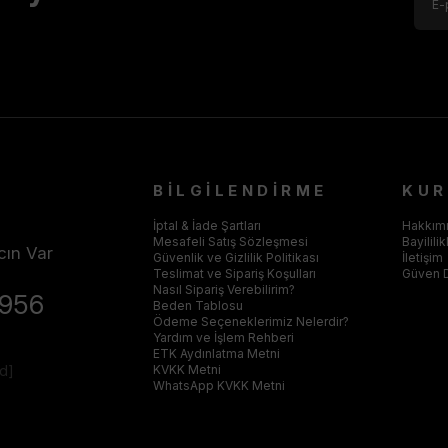
BİLGİLENDİRME
KU
İptal & İade Şartları
Hakkım
Mesafeli Satış Sözleşmesi
Bayilili
cın Var
Güvenlik ve Gizlilik Politikası
İletişim
Teslimat ve Sipariş Koşulları
Güven 
Nasıl Sipariş Verebilirim?
4956
Beden Tablosu
Ödeme Seçeneklerimiz Nelerdir?
Yardım ve İşlem Rehberi
ETK Aydınlatma Metni
ed]
KVKK Metni
WhatsApp KVKK Metni