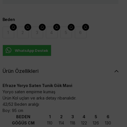
Beden
1
2
3
4
5
6
WhatsApp Destek
Ürün Özellikleri
Efraze Yoryo Saten Tunik Gök Mavi
Yoryo saten empirme kumaş
Ürün Kol uçları ve arka detay ribanalıdır.
42/52 Beden aralığı
Boy: 95 cm
BEDEN
1
2
3
4
5
6
GÖĞÜS CM
110
114
118
122
126
130