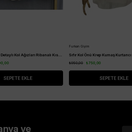
Furkan Giyim
Alt Kısım Plise Detaylı Kol Ağızları Ribanalı Kısa Kol Kurtarıcı Tunik Vizon
00,00
₺950,00
₺750,00
SEPETE EKLE
SEPETE EKLE
anya ve