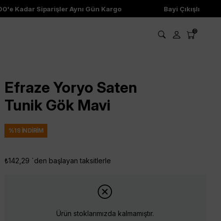
'e Kadar Siparişler Aynı Gün Kargo
Bayi Çıkışlı Ürünle
0
Efraze Yoryo Saten
Tunik Gök Mavi
%
19
İNDIRIM
₺142,29
`den başlayan taksitlerle
Ürün stoklarımızda kalmamıştır.