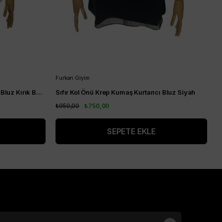
Furkan Giyim
F
Sıfır Kol Önü Krep Kumaş Kurtarıcı Bluz Kırık Beyaz
Sıfır Kol Önü Krep Kumaş Kurtarıcı Bluz Siyah
₺950,00
₺750,00
₺
SEPETE EKLE