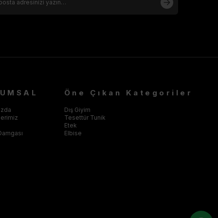
RUMSAL
Öne Çıkan Kategoriler
ızda
Dış Giyim
klerimiz
Tesettür Tunik
Etek
Damgası
Elbise