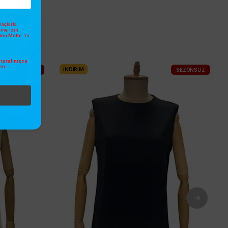
açlarla
sine izin
atma Metni
'ni
tarafınızca
en
İNDIRIM
SEZONSUZ
SEZONSUZ
.