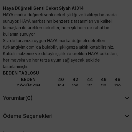
Haya Düğmeli Senti Ceket Siyah A1314
HAYA marka düğmeli senti ceket şıklığı ve kaliteyi bir arada
sunuyor. HAYA markasının benzersiz tasarımları ve kaliteli
kumaşları ile üretilen ceketler, hem şık hem de rahat bir
kullanım sunuyor.
Siz de tarzınıza uygun HAYA marka düğmeli ceketleri
furkangiyim.com'da bulabilir, şıklığınıza şıklık katabilirsiniz.
Kaliteli malzeme ve detaylı işçilik ile üretilen HAYA ceketleri,
her mevsim ve her tarza uyum sağlayacak şekilde
tasarlanmıştır.
BEDEN TABLOSU
BEDEN
40
42
44
46
48
GÖĞÜS CM
104
108
112
116
120
BEL CM
100
104
108
112
116
Yorumlar
(0)
BASEN CM
110
114
118
122
126
KOL BOYU
61
61
61
61
61
BOY CM
95
95
95
95
95
Ödeme Seçenekleri