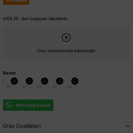
%
19
İNDIRIM
₺169,39
`den başlayan taksitlerle
Ürün stoklarımızda kalmamıştır.
Beden
40
42
44
46
48
WhatsApp Destek
Ürün Özellikleri