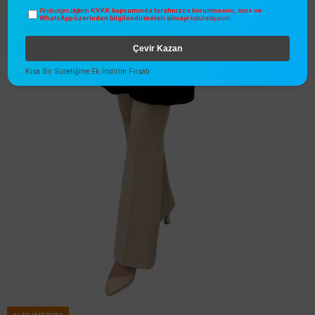
KVKK kapsamında tarafınızca korunmasını, sms ve
Paylaştığım bilgilerin
WhatsApp üzerinden bilgilendirmeleri almayı
kabul ediyorum.
Çevir Kazan
Kısa Bir Süreliğine Ek İndirim Fırsatı
Haya Düğmeli Senti Ceket Siyah
A1314