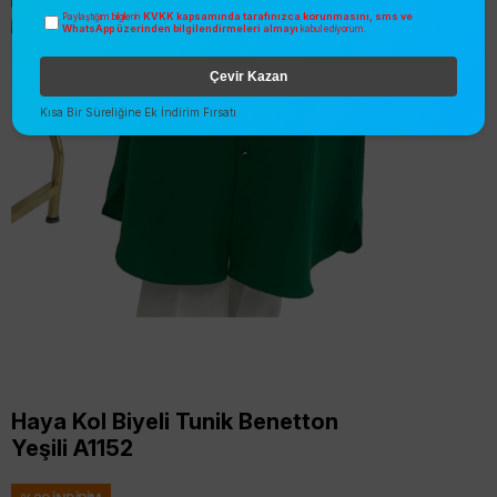
KVKK kapsamında tarafınızca korunmasını, sms ve
Paylaştığım bilgilerin
WhatsApp üzerinden bilgilendirmeleri almayı
kabul ediyorum.
Çevir Kazan
Kısa Bir Süreliğine Ek İndirim Fırsatı
Haya Kol Biyeli Tunik Benetton
Yeşili A1152