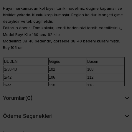
Haya markamızdan kol biyeli tunik modelimiz düğme kapamalı ve
bisiklet yakadır. Kumlu krep kumaştır. Reglan koldur. Manşeti çime
detaylıdır ve tek düğmelidir.
Editörün önerisi:Tam kalıptır, kendi bedeninizi tercih edebilirsiniz
.
Model Boy/ Kilo 160 cm/ 62 kilo
Modelimiz 38-40 bedendir, görselde 38-40 bedeni kullanılmıştır.
Boy:105 cm
BEDEN
Göğüs
Basen
1/38-40
102
108
2/42
106
112
3/44
110
116
4/46-48
116
122
Yorumlar
(0)
Ödeme Seçenekleri