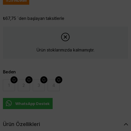
%
29
İNDIRIM
₺67,75
`den başlayan taksitlerle
Ürün stoklarımızda kalmamıştır.
Beden
1
2
3
4
WhatsApp Destek
Ürün Özellikleri