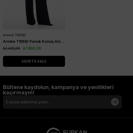
Armine TREND
Armine TREND Pamuk Kumaş Asimetrik Gömlek Ekru 25KT304
₺2.420,00
₺1.900,00
SEPETE EKLE
Bültene kaydolun, kampanya ve yenilikleri
kaçırmayın!