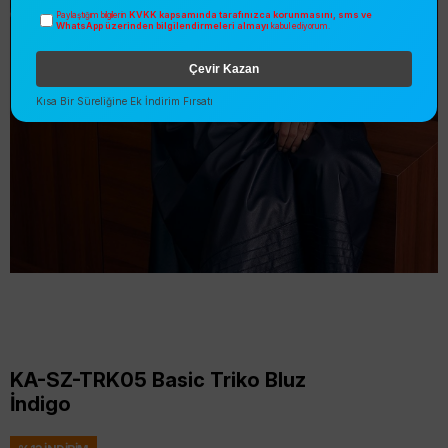
KVKK kapsamında tarafınızca korunmasını, sms ve
Paylaştığım bilgilerin
WhatsApp üzerinden bilgilendirmeleri almayı
kabul ediyorum.
Çevir Kazan
Kısa Bir Süreliğine Ek İndirim Fırsatı
KA-SZ-TRK05 Basic Triko Bluz
İndigo